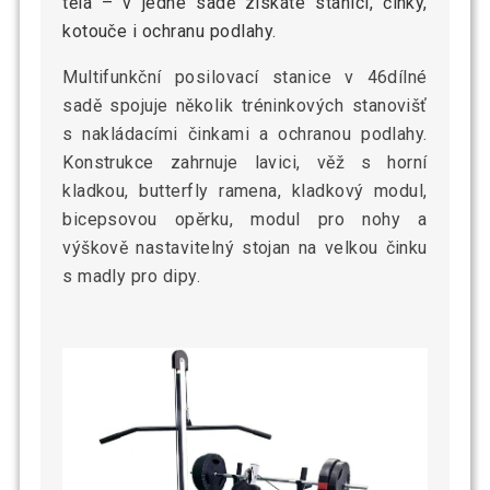
těla – v jedné sadě získáte stanici, činky,
kotouče i ochranu podlahy.
Multifunkční posilovací stanice v 46dílné
sadě spojuje několik tréninkových stanovišť
s nakládacími činkami a ochranou podlahy.
Konstrukce zahrnuje lavici, věž s horní
kladkou, butterfly ramena, kladkový modul,
bicepsovou opěrku, modul pro nohy a
výškově nastavitelný stojan na velkou činku
s madly pro dipy.