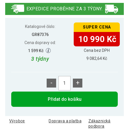
12 507 Kč
nakládací set 100 kg, bílá
EXPEDICE PROBĚHNE ZA 3 TÝDNY.
Katalogové číslo:
SUPER CENA
GR87376
10 990 Kč
Cena dopravy od:
Cena bez DPH
1 599 Kč
3 týdny
9 082,64 Kč
-
+
Přidat do košíku
Výrobce
Doprava a platba
Zákaznická
podpora