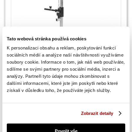
Tato webová stránka používá cookies
Věž s horní kladkou
K personalizaci obsahu a reklam, poskytování funkcí
Chromovaná věž rozšiřuje stanici o cviky tahem
sociálních médií a analýze naší návštěvnosti využíváme
shora; maximální zatížení horní kladky je 50 kg.
soubory cookie. Informace o tom, jak náš web používáte,
sdílíme se svými partnery pro sociální média, inzerci a
analýzy. Partneři tyto údaje mohou zkombinovat s
dalšími informacemi, které jste jim poskytli nebo které
získali v důsledku toho, že používáte jejich služby.
Zobrazit detaily
Povolit vše