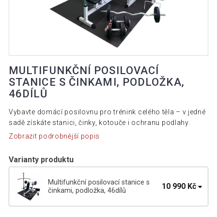
MULTIFUNKČNÍ POSILOVACÍ
STANICE S ČINKAMI, PODLOŽKA,
46DÍLŮ
Vybavte domácí posilovnu pro trénink celého těla – v jedné
sadě získáte stanici, činky, kotouče i ochranu podlahy.
Zobrazit podrobnější popis
Varianty produktu
Multifunkční posilovací stanice s
10 990 Kč
činkami, podložka, 46dílů
Gorilla Sports Lavice, kladka +