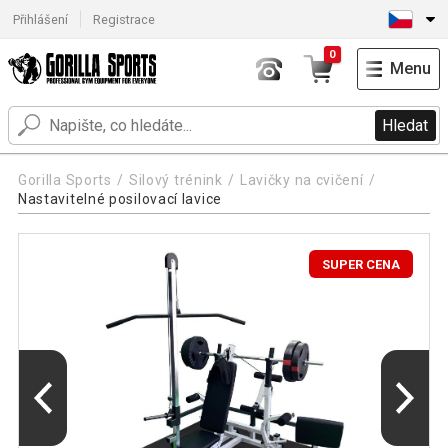
Přihlášení
Registrace
0
Menu
Hledat
Gorilla Sports
Silový trénink
Lavičky na cvičení
Nastavitelné posilovací lavice
SUPER CENA