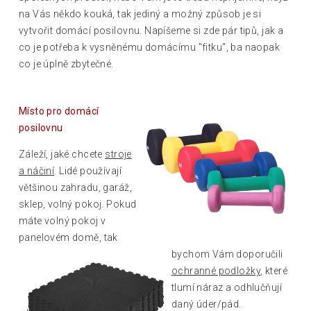
na Vás někdo kouká, tak jediný a možný způsob je si
vytvořit domácí posilovnu. Napíšeme si zde pár tipů, jak a
co je potřeba k vysněnému domácímu "fitku", ba naopak
co je úplně zbytečné.
Místo pro domácí
posilovnu
Záleží, jaké chcete
stroje
a náčiní
. Lidé používají
většinou zahradu, garáž,
sklep, volný pokoj. Pokud
máte volný pokoj v
panelovém domě, tak
bychom Vám
doporučili
ochranné podložky
, které
tlumí náraz a odhlučňují
daný úder/pád.