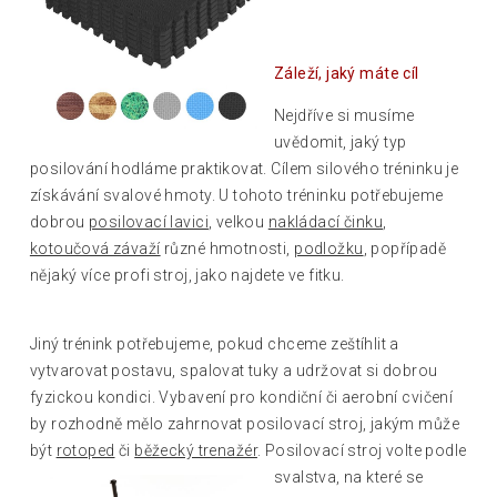
Záleží, jaký máte cíl
Nejdříve si musíme
uvědomit, jaký typ
posilování hodláme praktikovat. Cílem silového tréninku je
získávání svalové hmoty. U tohoto tréninku potřebujeme
dobrou
posilovací lavici
, velkou
nakládací činku
,
kotoučová závaží
různé hmotnosti,
podložku
, popřípadě
nějaký více profi stroj, jako najdete ve fitku.
Jiný trénink potřebujeme, pokud chceme zeštíhlit a
vytvarovat postavu, spalovat tuky a udržovat si dobrou
fyzickou kondici. Vybavení pro kondiční či aerobní cvičení
by rozhodně mělo zahrnovat posilovací stroj, jakým může
být
rotoped
či
běžecký trenažér
. Posilovací stroj volte podle
svalstva, na které
se