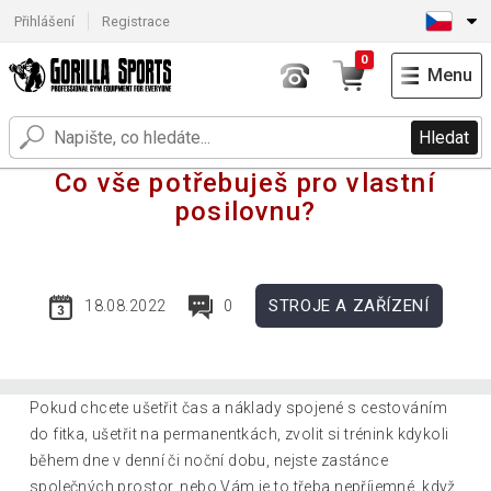
Přihlášení
Registrace
0
Menu
Hledat
Co vše potřebuješ pro vlastní
posilovnu?
STROJE A ZAŘÍZENÍ
18.08.2022
0
Pokud chcete ušetřit čas a náklady spojené s cestováním
do fitka, ušetřit na permanentkách, zvolit si trénink kdykoli
během dne v denní či noční dobu, nejste zastánce
společných prostor, nebo Vám je to třeba nepříjemné, když