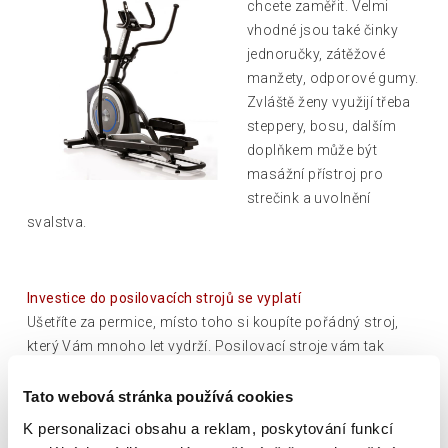
chcete zaměřit. Velmi
vhodné jsou také činky
jednoručky, zátěžové
manžety, odporové gumy.
Zvláště ženy využijí třeba
steppery, bosu, dalším
doplňkem může být
masážní přístroj pro
strečink a uvolnění
svalstva.
Investice do posilovacích strojů se vyplatí
Ušetříte za permice, místo toho si koupíte pořádný stroj,
který Vám mnoho let vydrží. Posilovací stroje vám tak
zajistí větší pravidelnost, která je klíčem k efektivitě a
úspěchu každého cvičení.
Tato webová stránka používá cookies
K personalizaci obsahu a reklam, poskytování funkcí