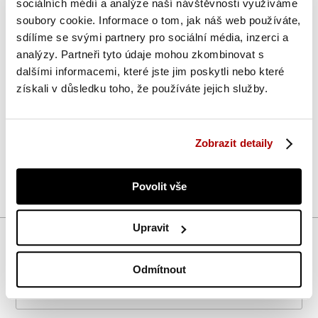
sociálních médií a analýze naší návštěvnosti využíváme
Momentálně máme na našem
soubory cookie. Informace o tom, jak náš web používáte,
e-shopu
sdílíme se svými partnery pro sociální média, inzerci a
GorillaSports.cz
skvělou
analýzy. Partneři tyto údaje mohou zkombinovat s
nabídku!
dalšími informacemi, které jste jim poskytli nebo které
Vystaveno/rozbaleno za
získali v důsledku toho, že používáte jejich služby.
krásné ceny v plné záruční
době!
https://www.gorillasports.cz/rozbaleno-usetreno-
V771/
Zobrazit detaily
Zpět do blogu
Povolit vše
Upravit
Diskuze k článku (0)
Vaše jméno
Odmítnout