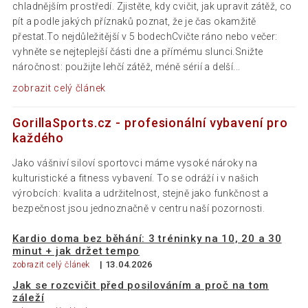
chladnějším prostředí. Zjistěte, kdy cvičit, jak upravit zátěž, co
pít a podle jakých příznaků poznat, že je čas okamžitě
přestat.To nejdůležitější v 5 bodechCvičte ráno nebo večer:
vyhněte se nejteplejší části dne a přímému slunci.Snižte
náročnost: použijte lehčí zátěž, méně sérií a delší...
zobrazit celý článek
GorillaSports.cz - profesionální vybavení pro
každého
Jako vášniví siloví sportovci máme vysoké nároky na
kulturistické a fitness vybavení. To se odráží i v našich
výrobcích: kvalita a udržitelnost, stejně jako funkčnost a
bezpečnost jsou jednoznačně v centru naší pozornosti.
Kardio doma bez běhání: 3 tréninky na 10, 20 a 30
minut + jak držet tempo
| 13.04.2026
zobrazit celý článek
Jak se rozcvičit před posilováním a proč na tom
záleží