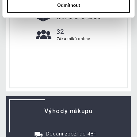
Odmítnout
134 172 ks
Zboží máme na skladě
32
Zákazníků online
Výhody nákupu
Dodání zboží do 48h