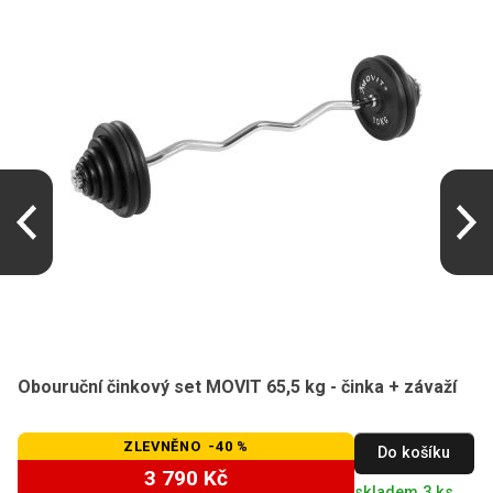
Obouruční činkový set MOVIT 65,5 kg - činka + závaží
ZLEVNĚNO -40 %
Do košíku
3 790 Kč
skladem 3 ks