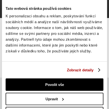
Tato webová stránka používá cookies
K personalizaci obsahu a reklam, poskytování funkcí
sociálních médií a analýze naší návštěvnosti využíváme
soubory cookie. Informace o tom, jak náš web používáte,
sdílíme se svými partnery pro sociální média, inzerci a
analýzy. Partneři tyto údaje mohou zkombinovat s
Gorilla Sports Stojan na dřepy Power Squat Rack, 186
dalšími informacemi, které jste jim poskytli nebo které
cm
získali v důsledku toho, že používáte jejich služby.
6 932 Kč
Do košíku
skladem 3 ks
Zobrazit detaily
Povolit vše
Upravit
Aktuálně