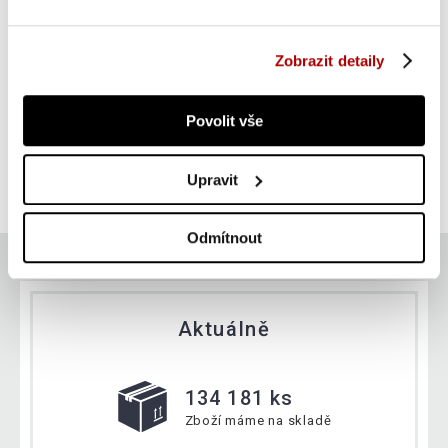
Zobrazit detaily
Gorilla Sports Nastavitelná posilovací lavice, 400kg
Povolit vše
SUPER CENA
Do košíku
2 990 Kč
skladem
Upravit
Odmítnout
Aktuálně
134 181 ks
Zboží máme na skladě