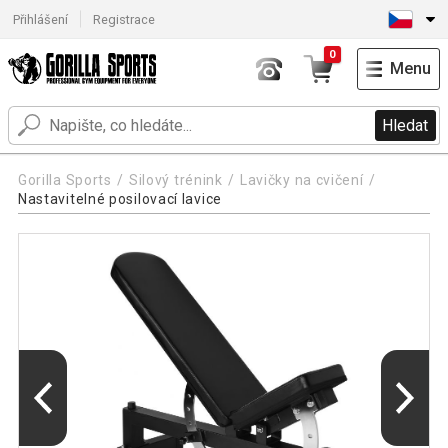
Přihlášení
Registrace
0
Menu
Hledat
Gorilla Sports
Silový trénink
Lavičky na cvičení
Nastavitelné posilovací lavice