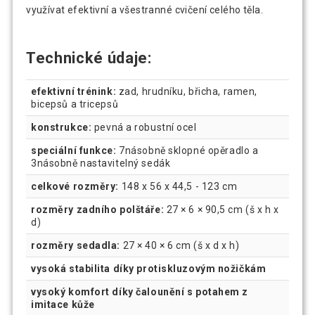
využívat efektivní a všestranné cvičení celého těla.
Technické údaje:
efektivní trénink:
zad, hrudníku, břicha, ramen,
bicepsů a tricepsů
konstrukce:
pevná a robustní ocel
speciální funkce:
7násobně sklopné opěradlo a
3násobně nastavitelný sedák
celkové rozměry:
148 x 56 x 44,5 - 123 cm
rozměry zadního polštáře:
27 × 6 × 90,5 cm (š x h x
d)
rozměry sedadla:
27 × 40 × 6 cm (š x d x h)
vysoká stabilita díky protiskluzovým nožičkám
vysoký komfort díky čalounění s potahem z
imitace kůže