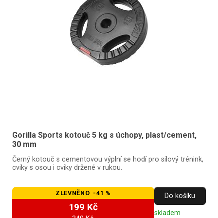
Gorilla Sports kotouč 5 kg s úchopy, plast/cement,
30 mm
Černý kotouč s cementovou výplní se hodí pro silový trénink,
cviky s osou i cviky držené v rukou.
ZLEVNĚNO -41 %
Do košíku
199 Kč
skladem