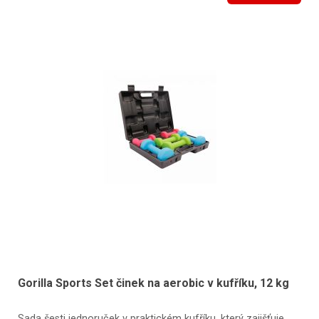
Gorilla Sports Set činek na aerobic v kufříku, 12 kg
Sada šesti jednoruček v praktickém kufříku, který zajišťuje