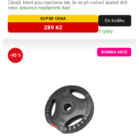
Závaží, která jsou navržena tak, že se při cvičení špatně drží
nebo dokonce nepříjemně tlačí.
SUPER CENA
Do košíku
289 Kč
3 týdny
BOMBA AKCE
-45 %