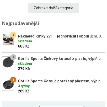
Zobrazit další kategorie
Nejprodávanější
1
Nakládací činky 2v1 – jednoruční i obouruční, 30 kg
skladem
603 Kč
2
Gorilla Sports Činkový kotouč z plastu, výplň cement, 10 kg
skladem
279 Kč
3
Gorilla Sports Kotouč potažený plastem, výplň cement, 10 kg
3 týdny
289 Kč