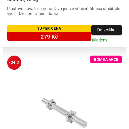
Plastové závaží se nepoužívá jen ve většině fitness studií, ale
využít lze i při cvičení doma.
SUPER CENA
Do košíku
279 Kč
skladem
BOMBA AKCE
-24 %