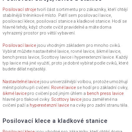
Posilovací stroje
tvoří část sortimentu pro zákazníky, kteří chtějí
stabilnější tréninkové místo. Patří sem posilovací lavice,
posilovací klece, posilovací stanice a kladkové stanice. Hodí se
hlavně tehdy, když chcete cvičit pravidelně a máte doma
vyhrazený prostor pro větší vybavení.
Posilovací lavice
jsou vhodným základem pro mnoho cviků.
Vybírat můžete nastavitelné lavice, rovné lavice, šikmé lavice,
bench press lavice, Scottovy lavice i hyperextenzní lavice. Každý
typ lavice má jiné využití, proto je dobré vybírat podle cviků, které
budete dělat nejčastěji.
Nastavitelné lavice
jsou univerzálnější volbou, protože umožňují
měnit polohu při cvičení.
Rovné lavice
se hodí pro základní cviky,
šikmé lavice
pro cvičení pod jiným úhlem a
bench press lavice
hlavně pro tlakové cviky.
Scottovy lavice
jsou zaměřené na
cvičení paží a
hyperextenzní lavice
na cviky pro zadní stranu těla.
Posilovací klece a kladkové stanice
Posilovací klece
jsou vhodné pro zákazníky, kteří chtějí doma