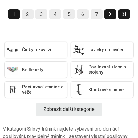
1
2
3
4
5
6
7
Činky a závaží
Lavičky na cvičení
Posilovací klece a
Kettlebelly
stojany
Posilovací stanice a
Kladkové stanice
věže
Zobrazit další kategorie
V kategorii Silový trénink najdete vybavení pro domácí
posilování, pravidelný trénink i sestavení vlastní posilovny.