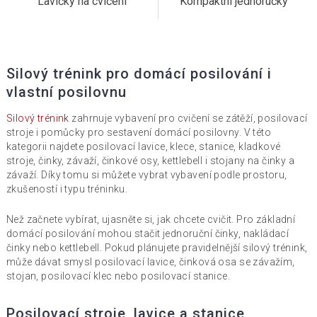
Lavičky na cvičení
Kompaktní jednoručky
Silový trénink pro domácí posilování i
vlastní posilovnu
Silový trénink
zahrnuje vybavení pro cvičení se zátěží, posilovací
stroje i pomůcky pro sestavení domácí posilovny. V této
kategorii najdete posilovací lavice, klece, stanice, kladkové
stroje, činky, závaží, činkové osy, kettlebell i stojany na činky a
závaží. Díky tomu si můžete vybrat vybavení podle prostoru,
zkušeností i typu tréninku.
Než začnete vybírat, ujasněte si, jak chcete cvičit. Pro základní
domácí posilování mohou stačit jednoruční činky, nakládací
činky nebo kettlebell. Pokud plánujete pravidelnější silový trénink,
může dávat smysl posilovací lavice, činková osa se závažím,
stojan, posilovací klec nebo posilovací stanice.
Posilovací stroje, lavice a stanice