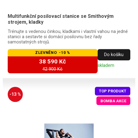
Multifunkční posilovací stanice se Smithovým
strojem, kladky
Trénujte s vedenou činkou, kladkami i vlastní vahou na jedné
stanici a sestavte si domácí posilovnu bez řady
samostatných strojů.
ZLEVNĚNO -10 %
Do košíku
38 590 Kč
skladem
42 900 Kč
TOP PRODUKT
-13 %
BOMBA AKCE