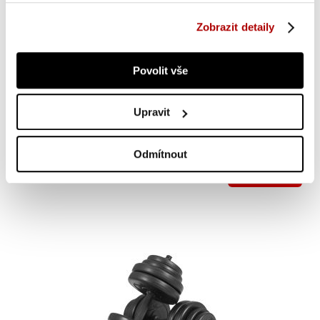
Gorilla Sports Posilovací stanice, 154,5 x 164 x 214,5
cm
Zobrazit detaily
S vysoce kvalitní stanicí vybavíte svou domácí posilovnu
rozsáhlým vybavením pro váš silový a výkonnostní trénink.
Povolit vše
ZLEVNĚNO -32 %
Do košíku
9 800 Kč
Upravit
skladem 2 ks
14 392 Kč
Odmítnout
SUPER CENA