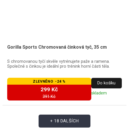
Gorilla Sports Chromovaná činková tyč, 35 cm
S chromovanou tyčí skvěle vytrénujete paže a ramena.
Společně s činkou je ideální pro trénink horní části těla.
ZLEVNĚNO -24 %
Do košíku
299 Kč
skladem
391 Kč
+ 18 DALŠÍCH