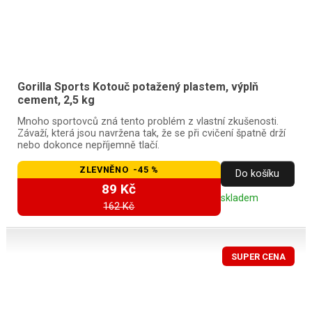
Gorilla Sports Kotouč potažený plastem, výplň
cement, 2,5 kg
Mnoho sportovců zná tento problém z vlastní zkušenosti.
Závaží, která jsou navržena tak, že se při cvičení špatně drží
nebo dokonce nepříjemně tlačí.
ZLEVNĚNO -45 %
Do košíku
89 Kč
skladem
162 Kč
SUPER CENA