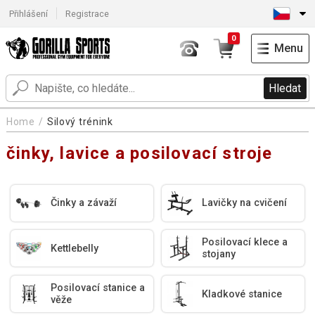
Přihlášení
Registrace
0
Menu
Hledat
Home
Silový trénink
činky, lavice a posilovací stroje
Činky a závaží
Lavičky na cvičení
Posilovací klece a
Kettlebelly
stojany
Posilovací stanice a
Kladkové stanice
věže