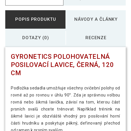
POPIS PRODUKTU
NÁVODY A ČLÁNKY
DOTAZY (0)
RECENZE
GYRONETICS POLOHOVATELNÁ
POSILOVACÍ LAVICE, ČERNÁ, 120
CM
Podložka sedadla umožňuje všechny cvičební polohy od
rovné až po rovnou v úhlu 90°. Zda je správnou volbou
rovná nebo šikmá lavička, závisí na tom, kterou část
prsních svalů chcete trénovat. Například trénink na
šikmé lavici je obzvláště vhodný pro posilování horní
části hrudníku a poskytuje pěkný, definovaný přechod
od ramen k prsním svalům.