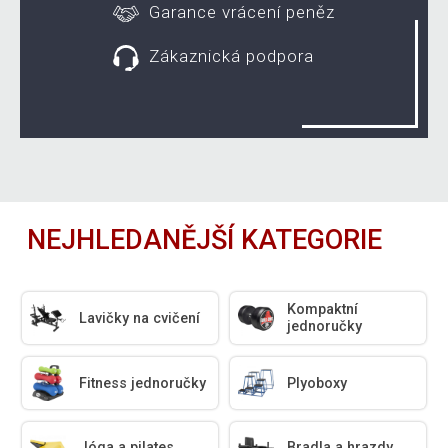
Garance vrácení peněz
Zákaznická podpora
NEJHLEDANĚJŠÍ KATEGORIE
Kompaktní
Lavičky na cvičení
jednoručky
Fitness jednoručky
Plyoboxy
Jóga a pilates
Bradla a hrazdy