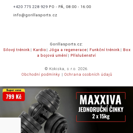
+420 775 228 929
PO - PÁ, 08:00 - 16:00
info@gorillasports.cz
Gorillasports.cz:
Silový trénink
Kardio
Jóga a regenerace
Funkční trénink
Box
a bojová umění
Příslušenství
© Kokiska, s.r.o. 2026.
Obchodní podmínky
Ochrana osobních údajů