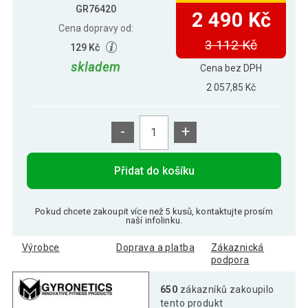
GR76420
2 490 Kč
Cena dopravy od:
3 112 Kč
129 Kč
skladem
Cena bez DPH
2 057,85 Kč
-
+
Přidat do košíku
Pokud chcete zakoupit více než 5 kusů, kontaktujte prosím
naší infolinku.
Výrobce
Doprava a platba
Zákaznická
podpora
650
zákazníků zakoupilo
tento produkt