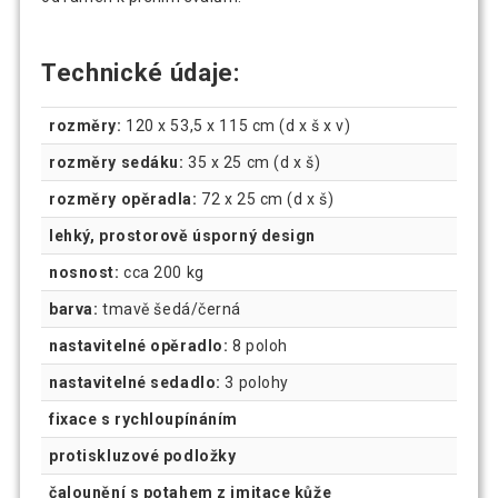
Technické údaje:
rozměry:
120 x 53,5 x 115 cm (d x š x v)
rozměry sedáku:
35 x 25 cm (d x š)
rozměry opěradla:
72 x 25 cm (d x š)
lehký, prostorově úsporný design
nosnost:
cca 200 kg
barva:
tmavě šedá/černá
nastavitelné opěradlo:
8 poloh
nastavitelné sedadlo:
3 polohy
fixace s rychloupínáním
protiskluzové podložky
čalounění s potahem z imitace kůže