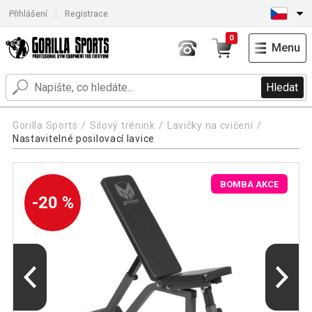
Přihlášení
Registrace
0
Menu
Hledat
Gorilla Sports
Silový trénink
Lavičky na cvičení
Nastavitelné posilovací lavice
BOMBA AKCE
-20 %