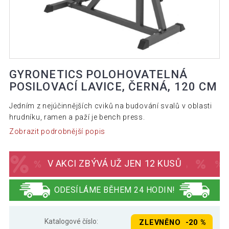
GYRONETICS POLOHOVATELNÁ
POSILOVACÍ LAVICE, ČERNÁ, 120 CM
Jedním z nejúčinnějších cviků na budování svalů v oblasti
hrudníku, ramen a paží je bench press.
Zobrazit podrobnější popis
V AKCI ZBÝVÁ UŽ JEN 12 KUSŮ
ODESÍLÁME BĚHEM 24 HODIN!
Katalogové číslo:
ZLEVNĚNO -20 %