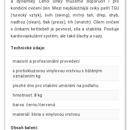
a dynamiky. Lehčí činky můžeme doporučit i pro
kondiční cvičení žen. Mezi nejdůležitější cviky patří TGU
(turecký vztyk), švih (swing), mrtvý tah, dřep, shyb,
nadhoz (clean), tlak (press), trh (snatch). Cílem cvičení
s činkami kettlebell je pevnost, síla a stabilita. Posiluje
kardiovaskulární systém, ale také šlachy a vazy.
Technické údaje:
masivní a profesionální provedení
s protiskluzovou vinylovou vrstvou s tištěným
označením kg
ploché dno pro stabilní umístění na podlahu
hmotnost: 8 kg
barva: černo/červená
materiál: litina s vinylovou vrstvou
Obsah balení: