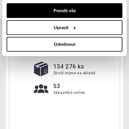
skladem 5 ks
Povolit vše
Upravit
Odmítnout
Aktuálně
134 276 ks
Zboží máme na skladě
53
Zákazníků online