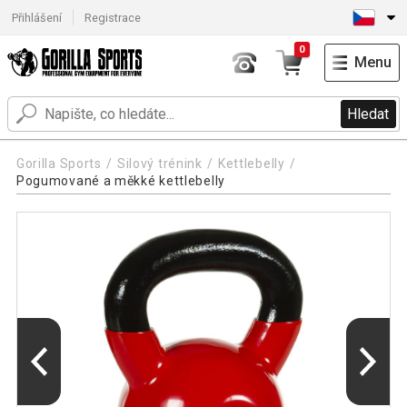
Přihlášení
Registrace
0
Menu
Hledat
Gorilla Sports
Silový trénink
Kettlebelly
Pogumované a měkké kettlebelly