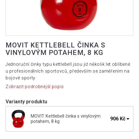
MOVIT KETTLEBELL ČINKA S
VINYLOVÝM POTAHEM, 8 KG
Jednoruční činky typu kettlebell jsou již několik let oblíbené
u profesionálních sportovců, především se zaměřením na
bojové sporty.
Zobrazit podrobnější popis
Varianty produktu
MOVIT Kettlebell činka s vinylovým
906 Kč
potahem, 8 kg
2 467 Kč
MOVIT Kettlebell činka s vinylovým