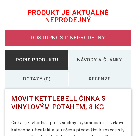
1 290 Kč
potahem, 22 kg
PRODUKT JE AKTUÁLNĚ
NEPRODEJNÝ
MOVIT Kettlebell činka s vinylovým
522 Kč
potahem, 4 kg
DOSTUPNOST: NEPRODEJNÝ
POPIS PRODUKTU
NÁVODY A ČLÁNKY
DOTAZY (0)
RECENZE
MOVIT KETTLEBELL ČINKA S
VINYLOVÝM POTAHEM, 8 KG
Činka je vhodná pro všechny výkonnostní i věkové
kategorie uživatelů a je určena především k rozvoji síly