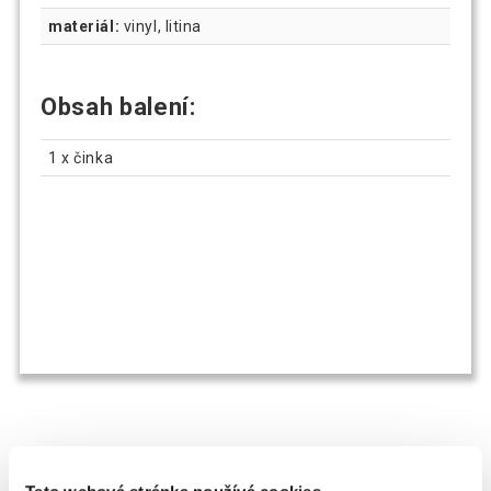
materiál:
vinyl, litina
Obsah balení:
1 x činka
OSTATNÍ SI TAKÉ PROHLÍŽEJÍ