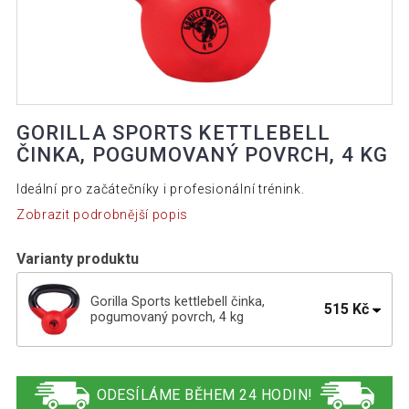
GORILLA SPORTS KETTLEBELL
ČINKA, POGUMOVANÝ POVRCH, 4 KG
Ideální pro začátečníky i profesionální trénink.
Zobrazit podrobnější popis
Varianty produktu
Gorilla Sports kettlebell činka,
515 Kč
pogumovaný povrch, 4 kg
Gorilla Sports kettlebell činka,
1 049 Kč
pogumovaný povrch, 10 kg
ODESÍLÁME BĚHEM 24 HODIN!