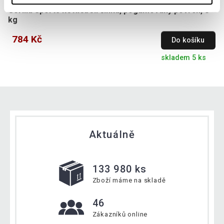
Gorilla Sports kettlebell činka, pogumovaný povrch, 8
kg
784 Kč
Do košíku
skladem 5 ks
Aktuálně
133 980 ks
Zboží máme na skladě
46
Zákazníků online