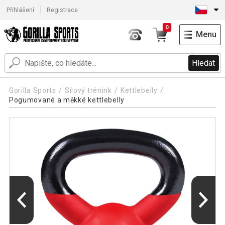
Přihlášení
Registrace
0
Menu
Hledat
Gorilla Sports
Silový trénink
Kettlebelly
Pogumované a měkké kettlebelly