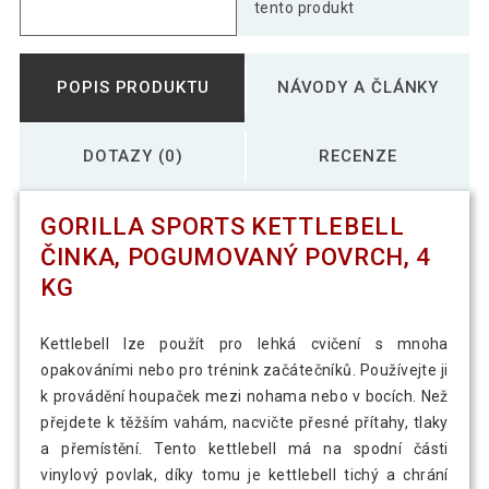
pogumovaný povrch, 8 kg
tento produkt
Gorilla Sports Sada kettlebellů,
2 356 Kč
POPIS PRODUKTU
NÁVODY A ČLÁNKY
pogumovaný povrch, 24 kg
DOTAZY (0)
RECENZE
GORILLA SPORTS KETTLEBELL
ČINKA, POGUMOVANÝ POVRCH, 4
KG
Kettlebell lze použít pro lehká cvičení s mnoha
opakováními nebo pro trénink začátečníků. Používejte ji
k provádění houpaček mezi nohama nebo v bocích. Než
přejdete k těžším vahám, nacvičte přesné přítahy, tlaky
a přemístění. Tento kettlebell má na spodní části
vinylový povlak, díky tomu je kettlebell tichý a chrání