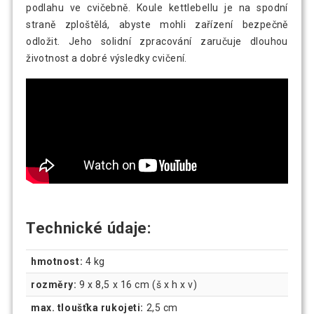
podlahu ve cvičebně. Koule kettlebellu je na spodní
straně zploštělá, abyste mohli zařízení bezpečně
odložit. Jeho solidní zpracování zaručuje dlouhou
životnost a dobré výsledky cvičení.
Technické údaje:
hmotnost:
4 kg
rozměry:
9 x 8,5 x 16 cm (š x h x v)
max. tloušťka rukojeti:
2,5 cm