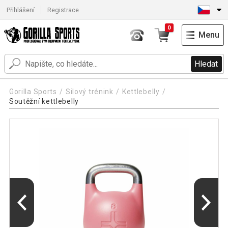
Přihlášení
Registrace
0
Menu
Hledat
Gorilla Sports
Silový trénink
Kettlebelly
Soutěžní kettlebelly