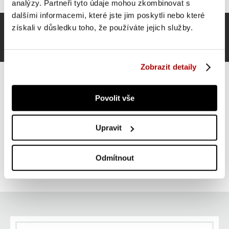
analýzy. Partneři tyto údaje mohou zkombinovat s
dalšími informacemi, které jste jim poskytli nebo které
získali v důsledku toho, že používáte jejich služby.
Zobrazit detaily
Povolit vše
Gorilla Sports Kettlebell činka, plast, černá, 8 kg
Upravit
ZLEVNĚNO -37 %
Do košíku
319 Kč
Odmítnout
skladem
504 Kč