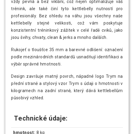
vždy pevná a bez viklání, což nejen optimalizuje váš
trénink, ale také činí tyto kettlebelly nutností pro
profesionály. Bez ohledu na váhu jsou všechny naše
kettlebelly stejné velikosti, což vám poskytuje
konzistentní tréninkový zážitek v celé řadě cviků, jako
jsou švihy, chvaty, clean & jerks a mnoho dalších.
Rukojeť o tloušťce 35 mm a barevné odlišení: označení
podle mezinárodních standardů usnadňují identifikaci a
výběr správné hmotnosti.
Design završuje matný povrch, nápadné logo Trym na
přední straně a stylový vzor Trym s údaji o hmotnosti v
kilogramech na zadní straně, který dává kettlebellům
působivý vzhled.
Technické údaje:
hmotnost:
8 kg