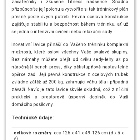
začátečníky i zkušené fitness nadšence. Snadno
přizpůsobíte její polohu a vytvoříte si tak tréninkový plán
přesně podle svých potřeb. Pevná ocelová konstrukce
zajišťuje stabilitu a bezpečnost během tréninku, ať už
se jedná o intenzivní cvičení nebo relaxační sady.
Inovativní lavice přináší do Vašeho tréninku komplexní
možnosti, které osloví všechny Vaše svalové skupiny.
Bez námahy můžete přejít od cviku sedy-lehy až po
náročnější bench press, díky pětistupňově nastavitelné
opěrce zad. Její pevná konstrukce z ocelových trubek
zvládne zátěž až 200 kg, zahrnující váhu těla i případná
závaží. Navíc je tato lavice skvěle skladná, což z ní činí
praktický a prostorově úsporný doplněk do Vaší
domácího posilovny.
Technické údaje:
celkové rozměry:
cca 126 x 41 x 49-126 cm (d x š x
v)