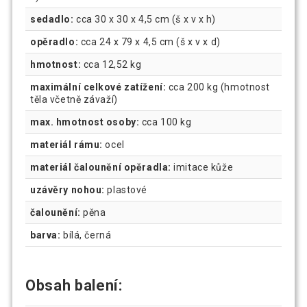
sedadlo:
cca 30 x 30 x 4,5 cm (š x v x h)
opěradlo:
cca 24 x 79 x 4,5 cm (š x v x d)
hmotnost:
cca 12,52 kg
maximální celkové zatížení:
cca 200 kg (hmotnost
těla včetně závaží)
max. hmotnost osoby:
cca 100 kg
materiál rámu:
ocel
materiál čalounění opěradla:
imitace kůže
uzávěry nohou:
plastové
čalounění:
pěna
barva:
bílá, černá
Obsah balení: