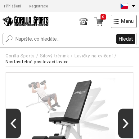
Přihlášení
Registrace
0
Menu
Hledat
Gorilla Sports
Silový trénink
Lavičky na cvičení
Nastavitelné posilovací lavice