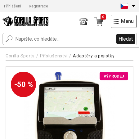
Přihlášení
Registrace
0
Menu
Hledat
Gorilla Sports
Příslušenství
Adaptéry a pojistky
VÝPRODEJ
-50 %