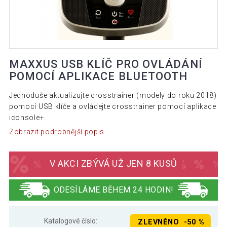
MAXXUS USB KLÍČ PRO OVLÁDÁNÍ
POMOCÍ APLIKACE BLUETOOTH
Jednoduše aktualizujte crosstrainer (modely do roku 2018)
pomocí USB klíče a ovládejte crosstrainer pomocí aplikace
iconsole+.
Zobrazit podrobnější popis
V AKCI ZBÝVÁ UŽ JEN 8 KUSŮ
ODESÍLÁME BĚHEM 24 HODIN!
Katalogové číslo:
ZLEVNĚNO -50 %