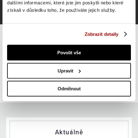
dalšími informacemi, které jste jim poskytli nebo které
získali v důsledku toho, že používáte jejich služby.
Zobrazit detaily
Povolit vše
Gorilla Sports Sada ochranných podložek, černá, 8 ks
Upravit
SUPER CENA
Do košíku
699 Kč
skladem
Odmítnout
Aktuálně