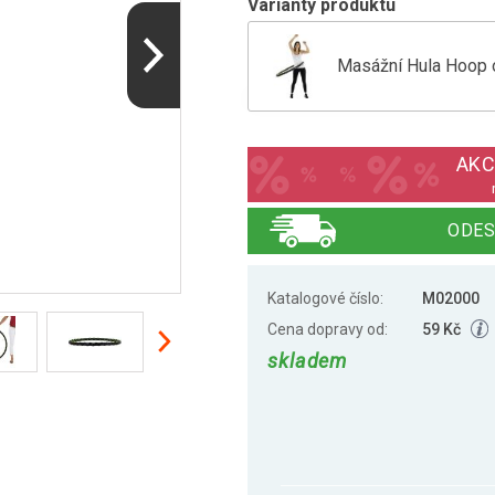
Varianty produktu
Masážní Hula Hoop o
Masážní hula hoop 
AKC
Masážní hula hoop 
ODES
Katalogové číslo:
M02000
Cena dopravy od:
59 Kč
skladem