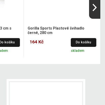
03 cm s
Gorilla Sports Plastové švihadlo
černé, 280 cm
164 Kč
Do košíku
Do košíku
ladem
skladem