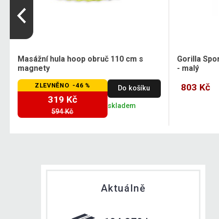
Masážní hula hoop obruč 110 cm s
Gorilla Spo
magnety
- malý
ZLEVNĚNO -46 %
803 Kč
Do košíku
319 Kč
skladem
594 Kč
Aktuálně