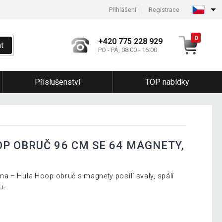
Přihlášení
Registrace
0
+420 775 228 929
t
PO - PÁ, 08:00 - 16:00
Příslušenství
TOP nabídky
P OBRUČ 96 CM SE 64 MAGNETY,
a – Hula Hoop obruč s magnety posílí svaly, spálí
u.