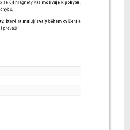
op se 64 magnety vás
motivuje k pohybu,
 pohybu.
, které stimulují svaly během cvičení a
i převáží.