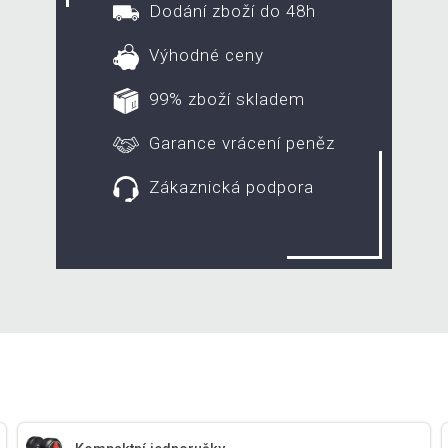
Dodání zboží do 48h
Výhodné ceny
99% zboží skladem
Garance vrácení peněz
Zákaznická podpora