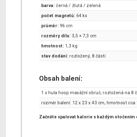
barva:
černá / žlutá / zelená
počet magnetů:
64 ks
průměr:
96 cm
rozměry dílu:
3,5 × 7,3 cm
hmotnost:
1,3 kg
stav dodání:
rozložený, 8 částí
Obsah balení:
1 x hula hoop masážní obruč, rozložená na 8 č
rozměr balení: 12 x 23 x 43 cm, hmotnost cca 
Začněte spalovat kalorie s každým otočením 