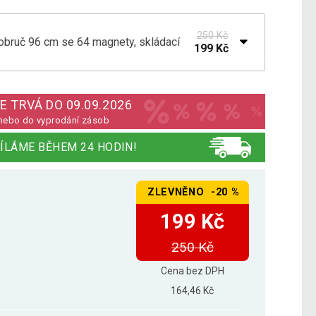
250 Kč
bruč 96 cm se 64 magnety, skládací
199 Kč
obruč 103 cm s magnety
199 Kč
E TRVÁ DO 09.09.2026
nebo do vyprodání zásob
594 Kč
obruč 110 cm s magnety
ÍLÁME BĚHEM 24 HODIN!
319 Kč
ZLEVNĚNO -20 %
199 Kč
250 Kč
Cena bez DPH
164,46 Kč