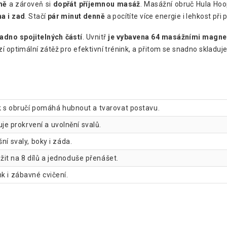
mě
a zároveň si
dopřát příjemnou masáž
. Masážní obruč Hula Ho
ha i zad
. Stačí
pár minut denně
a pocítíte více energie i lehkost při
dno spojitelných částí
. Uvnitř
je vybavena 64 masážními magnety
zí optimální zátěž pro efektivní trénink, a přitom se snadno skladuje 
k s obručí pomáhá hubnout a tvarovat postavu.
e prokrvení a uvolnění svalů.
ní svaly, boky i záda.
žit na 8 dílů a jednoduše přenášet.
k i zábavné cvičení.