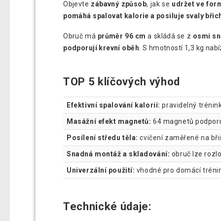
Objevte
zábavný způsob
, jak se
udržet ve for
pomáhá spalovat kalorie a posiluje svaly břic
Obruč má
průměr 96 cm
a skládá se z
osmi sna
podporují krevní oběh
. S hmotností 1,3 kg nabí
TOP 5 klíčových výhod
Efektivní spalování kalorií:
pravidelný trénin
Masážní efekt magnetů:
64 magnetů podporuj
Posílení středu těla:
cvičení zaměřené na břiš
Snadná montáž a skladování:
obruč lze rozlo
Univerzální použití:
vhodné pro domácí trénin
Technické údaje: