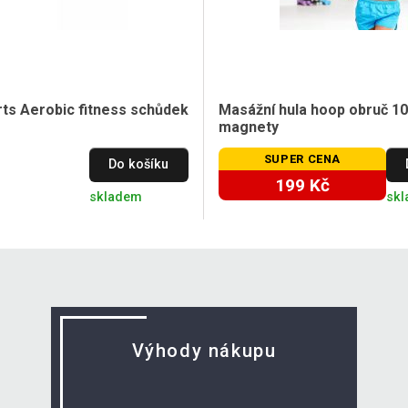
rts Aerobic fitness schůdek
Masážní hula hoop obruč 1
magnety
SUPER CENA
Do košíku
199 Kč
skladem
sk
Výhody nákupu