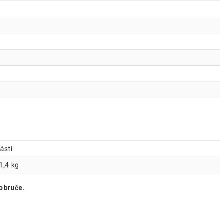
ástí
1,4 kg
obruče.