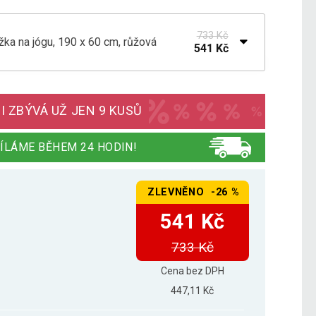
733 Kč
žka na jógu, 190 x 60 cm, růžová
541 Kč
žka na jógu 190 x 60 cm, šedá
628 Kč
I ZBÝVÁ UŽ JEN 9 KUSŮ
žka na jógu, 190 x 60 cm, černá
491 Kč
ÍLÁME BĚHEM 24 HODIN!
ZLEVNĚNO -26 %
žka na jógu, 190 x 60 cm, červená
842 Kč
541 Kč
733 Kč
žka na jógu, 190 x 60 cm, světle modrá
849 Kč
Cena bez DPH
447,11 Kč
žka na jógu, 190 x 60 cm, světle zelená
709 Kč