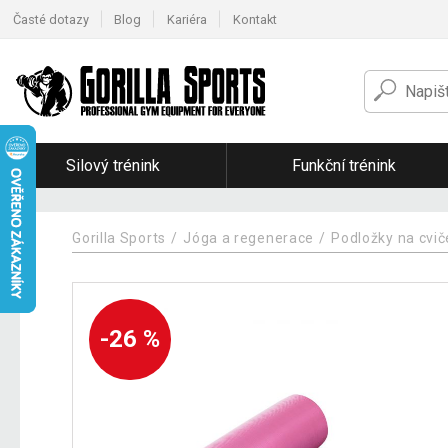
Časté dotazy
Blog
Kariéra
Kontakt
Silový trénink
Funkční trénink
Gorilla Sports
Jóga a regenerace
Podložky na cvi
-26 %