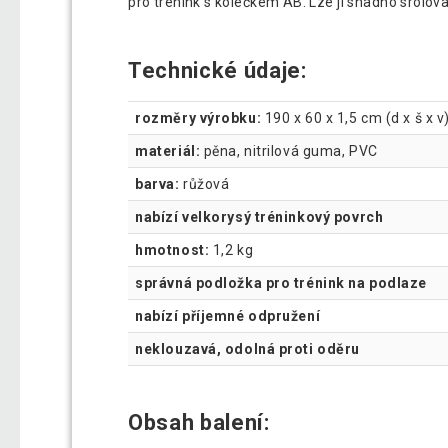
pro trénink s kolečkem AB. Lze ji snadno srolo
Technické údaje:
rozměry výrobku:
190 x 60 x 1,5 cm (d x š x v
materiál:
pěna, nitrilová guma, PVC
barva:
růžová
nabízí velkorysý tréninkový povrch
hmotnost:
1,2 kg
správná podložka pro trénink na podlaze
nabízí příjemné odpružení
neklouzavá, odolná proti oděru
Obsah balení: