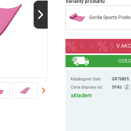
Varianty produktu
Gorilla Sports Podlo
Gorilla Sports Podlo
V AKC
Gorilla Sports Podlo
ODES
Katalogové číslo:
GR76835
Gorilla Sports Podlo
Cena dopravy od:
59 Kč
skladem
Gorilla Sports Podlo
Gorilla Sports Podlo