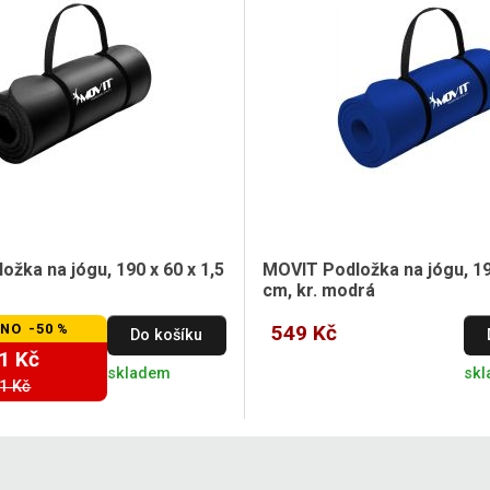
žka na jógu, 190 x 60 x 1,5
MOVIT Podložka na jógu, 190
cm, kr. modrá
NO -50 %
549 Kč
Do košíku
1 Kč
skladem
sk
1 Kč