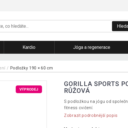
Hleda
Kardio
Jóga a regenerace
čení
Podložky 190 × 60 cm
GORILLA SPORTS PO
RŮŽOVÁ
VÝPRODEJ
S podložkou na jógu od společno
fitness cvičení.
Zobrazit podrobnější popis