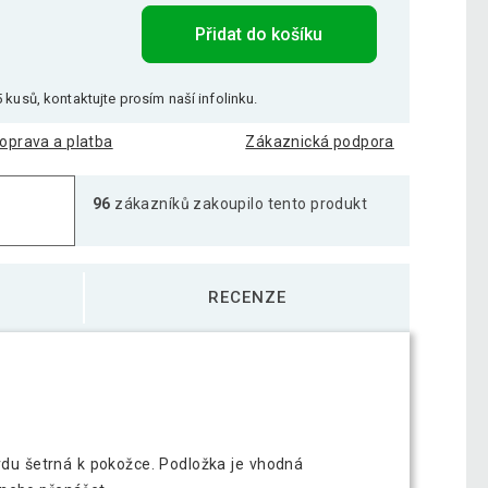
Přidat do košíku
žka na jógu, 190 x 60 cm, vínová
507 Kč
 kusů, kontaktujte prosím naší infolinku.
oprava a platba
Zákaznická podpora
žka na jógu, 190 x 60 cm, zelená
693 Kč
96
zákazníků zakoupilo tento produkt
RECENZE
vdu šetrná k pokožce. Podložka je vhodná