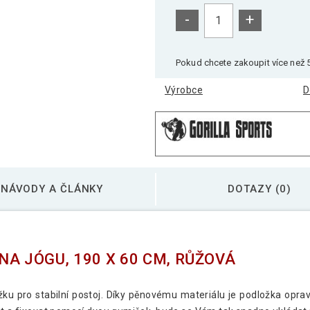
-
+
Gorilla Sports Podlo
Pokud chcete zakoupit více než 5
Výrobce
D
Gorilla Sports Podlo
NÁVODY A ČLÁNKY
DOTAZY (0)
A JÓGU, 190 X 60 CM, RŮŽOVÁ
u pro stabilní postoj. Díky pěnovému materiálu je podložka opra