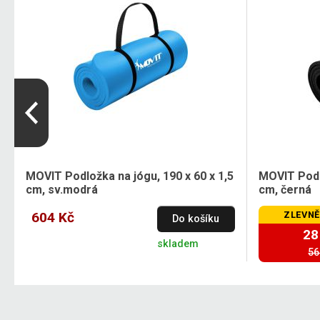
5
MOVIT Podložka na jógu, 190 x 60 x 1,5
MOVIT Podlo
cm, sv.modrá
cm, černá
604 Kč
ZLEVNĚ
Do košíku
28
skladem
56