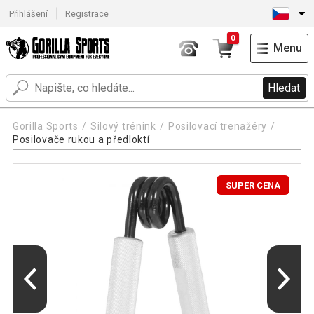
Přihlášení
Registrace
0
Menu
Hledat
Gorilla Sports
Silový trénink
Posilovací trenažéry
Posilovače rukou a předloktí
SUPER CENA