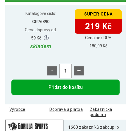
180 Kč
Gorilla Sports Posilovač rukou, 150 lbs
Katalogové číslo:
SUPER CENA
GR76890
219 Kč
Cena dopravy od:
266 Kč
Gorilla Sports Posilovač rukou, 250 lbs
Cena bez DPH
59 Kč
skladem
180,99 Kč
389 Kč
Gorilla Sports Posilovač rukou, 300 lbs
-
+
265 Kč
Gorilla Sports Posilovač rukou, 350 lbs
199 Kč
Přidat do košíku
Výrobce
Doprava a platba
Zákaznická
podpora
1660
zákazníků zakoupilo