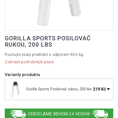
GORILLA SPORTS POSILOVAČ
RUKOU, 200 LBS
Posilujte svaly předloktí s odporem 90,6 kg.
Zobrazit podrobnější popis
Varianty produktu
219 Kč
Gorilla Sports Posilovač rukou, 200 lbs
390 Kč
Gorilla Sports Posilovač rukou, 100 lbs
ODESÍLÁME BĚHEM 24 HODIN!