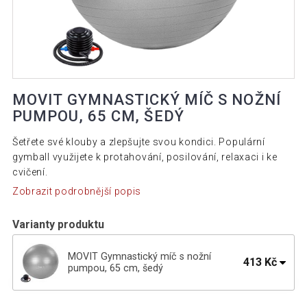
MOVIT GYMNASTICKÝ MÍČ S NOŽNÍ
PUMPOU, 65 CM, ŠEDÝ
Šetřete své klouby a zlepšujte svou kondici. Populární
gymball využijete k protahování, posilování, relaxaci i ke
cvičení.
Zobrazit podrobnější popis
Varianty produktu
MOVIT Gymnastický míč s nožní
413 Kč
pumpou, 65 cm, šedý
MOVIT Gymnastický míč s nožní
386 Kč