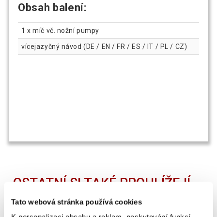
Obsah balení:
1 x míč vč. nožní pumpy
vícejazyčný návod (DE / EN / FR / ES / IT / PL / CZ)
OSTATNÍ SI TAKÉ PROHLÍŽEJÍ
Tato webová stránka používá cookies
K personalizaci obsahu a reklam, poskytování funkcí