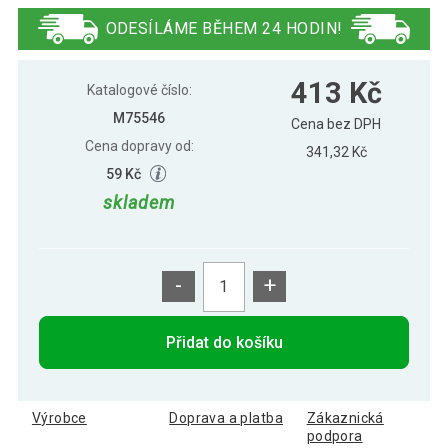
pumpou, 65 cm, černý
ODESÍLÁME BĚHEM 24 HODIN!
MOVIT Gymnastický míč s nožní
371 Kč
413 Kč
pumpou, 65 cm, fialový
Katalogové číslo:
M75546
Cena bez DPH
Cena dopravy od:
341,32 Kč
59 Kč
skladem
-
+
Přidat do košíku
Výrobce
Doprava a platba
Zákaznická
podpora