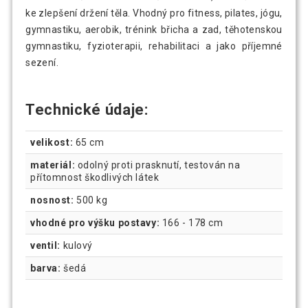
ke zlepšení držení těla. Vhodný pro fitness, pilates, jógu,
gymnastiku, aerobik, trénink břicha a zad, těhotenskou
gymnastiku, fyzioterapii, rehabilitaci a jako příjemné
sezení.
Technické údaje:
velikost:
65 cm
materiál:
odolný proti prasknutí, testován na
přítomnost škodlivých látek
nosnost:
500 kg
vhodné pro výšku postavy:
166 - 178 cm
ventil:
kulový
barva:
šedá