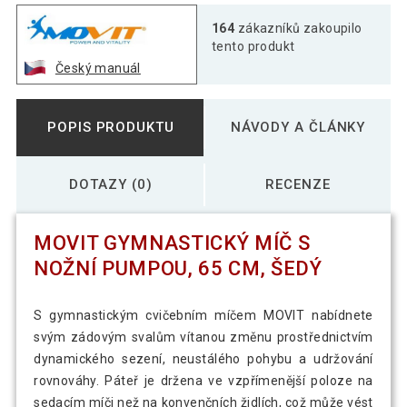
164
zákazníků zakoupilo
tento produkt
Český manuál
POPIS PRODUKTU
NÁVODY A ČLÁNKY
DOTAZY (0)
RECENZE
MOVIT GYMNASTICKÝ MÍČ S
NOŽNÍ PUMPOU, 65 CM, ŠEDÝ
S gymnastickým cvičebním míčem MOVIT nabídnete
svým zádovým svalům vítanou změnu prostřednictvím
dynamického sezení, neustálého pohybu a udržování
rovnováhy. Páteř je držena ve vzpřímenější poloze na
sedacím míči než na konvenčních židlích, což může vést