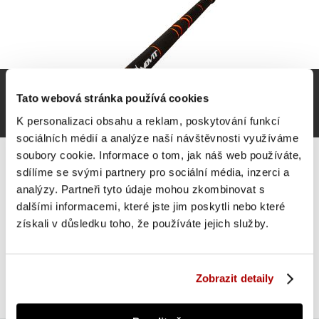
Tato webová stránka používá cookies
K personalizaci obsahu a reklam, poskytování funkcí
sociálních médií a analýze naší návštěvnosti využíváme
soubory cookie. Informace o tom, jak náš web používáte,
sdílíme se svými partnery pro sociální média, inzerci a
analýzy. Partneři tyto údaje mohou zkombinovat s
dalšími informacemi, které jste jim poskytli nebo které
MOVIT Hrazda do dveří teleskopická, černá/oranžová
získali v důsledku toho, že používáte jejich služby.
142 Kč
Do košíku
skladem 1 ks
Zobrazit detaily