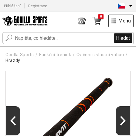
Přihlášení
Registrace
0
Menu
Hledat
Gorilla Sports
Funkční trénink
Cvičení s vlastní vahou
Hrazdy