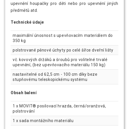
upevnění houpačky pro děti nebo pro upevnění jiných
předmětů atd.
Technické údaje
maximální únosnost s upevňovacím materiálem do
350 kg
polstrované pěnové úchyty po celé šířce dveřní lišty
vč. kovových držáků a šroubů pro volitelné trvalé
upevnění, (bez upevňovacího materiálu 150 kg)
nastavitelné od 62,5 cm - 100 cm díky beze
stupňovému teleskopickému systému
Obsah balení
1 x MOVIT® posilovací hrazda, černá/oranžová,
polstrování
1 x sada montážního materiálu