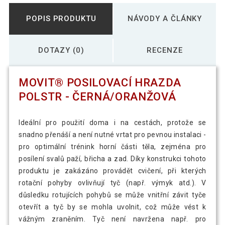
POPIS PRODUKTU
NÁVODY A ČLÁNKY
DOTAZY (0)
RECENZE
MOVIT® POSILOVACÍ HRAZDA
POLSTR - ČERNÁ/ORANŽOVÁ
Ideální pro použití doma i na cestách, protože se
snadno přenáší a není nutné vrtat pro pevnou instalaci -
pro optimální trénink horní části těla, zejména pro
posílení svalů paží, břicha a zad. Díky konstrukci tohoto
produktu je zakázáno provádět cvičení, při kterých
rotační pohyby ovlivňují tyč (např. výmyk atd.). V
důsledku rotujících pohybů se může vnitřní závit tyče
otevřít a tyč by se mohla uvolnit, což může vést k
vážným zraněním. Tyč není navržena např. pro