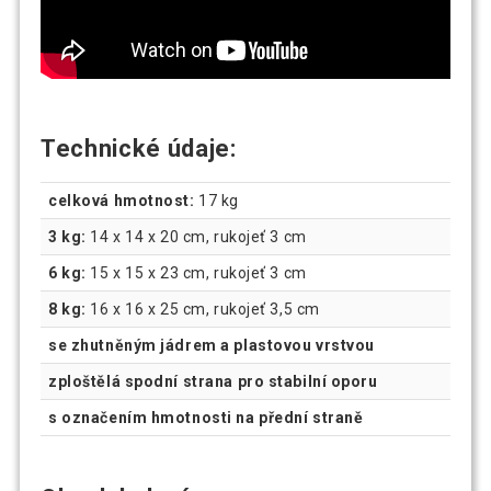
Technické údaje:
celková hmotnost:
17 kg
3 kg:
14 x 14 x 20 cm, rukojeť 3 cm
6 kg:
15 x 15 x 23 cm, rukojeť 3 cm
8 kg:
16 x 16 x 25 cm, rukojeť 3,5 cm
se zhutněným jádrem a plastovou vrstvou
zploštělá spodní strana pro stabilní oporu
s označením hmotnosti na přední straně