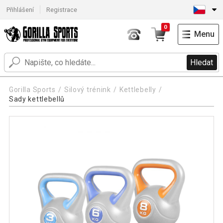
Přihlášení
Registrace
0
Menu
Hledat
Gorilla Sports
Silový trénink
Kettlebelly
Sady kettlebellů