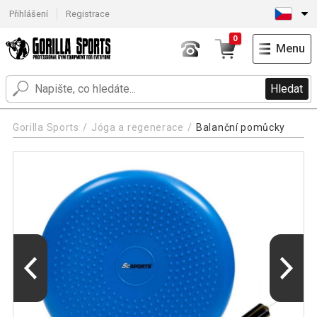
Přihlášení
Registrace
0
Menu
Hledat
Gorilla Sports
Jóga a regenerace
Balanční pomůcky