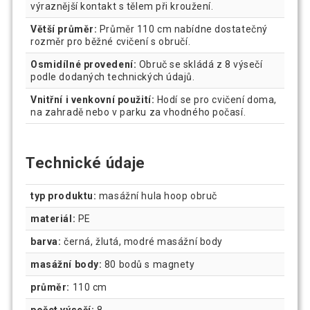
výraznější kontakt s tělem při kroužení.
Větší průměr:
Průměr 110 cm nabídne dostatečný
rozměr pro běžné cvičení s obručí.
Osmidílné provedení:
Obruč se skládá z 8 výsečí
podle dodaných technických údajů.
Vnitřní i venkovní použití:
Hodí se pro cvičení doma,
na zahradě nebo v parku za vhodného počasí.
Technické údaje
typ produktu:
masážní hula hoop obruč
materiál:
PE
barva:
černá, žlutá, modré masážní body
masážní body:
80 bodů s magnety
průměr:
110 cm
počet výsečí:
8