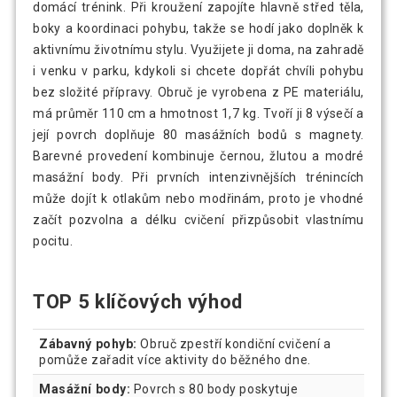
domácí trénink. Při kroužení zapojíte hlavně střed těla,
boky a koordinaci pohybu, takže se hodí jako doplněk k
aktivnímu životnímu stylu. Využijete ji doma, na zahradě
i venku v parku, kdykoli si chcete dopřát chvíli pohybu
bez složité přípravy. Obruč je vyrobena z PE materiálu,
má průměr 110 cm a hmotnost 1,7 kg. Tvoří ji 8 výsečí a
její povrch doplňuje 80 masážních bodů s magnety.
Barevné provedení kombinuje černou, žlutou a modré
masážní body. Při prvních intenzivnějších trénincích
může dojít k otlakům nebo modřinám, proto je vhodné
začít pozvolna a délku cvičení přizpůsobit vlastnímu
pocitu.
TOP 5 klíčových výhod
Zábavný pohyb:
Obruč zpestří kondiční cvičení a
pomůže zařadit více aktivity do běžného dne.
Masážní body:
Povrch s 80 body poskytuje