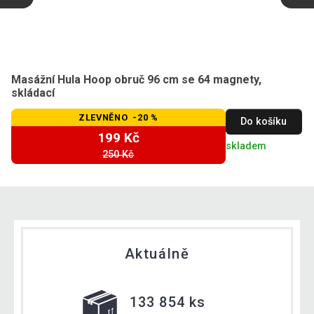
Masážní Hula Hoop obruč 96 cm se 64 magnety,
skládací
ZLEVNĚNO -20 %
Do košíku
199 Kč
skladem
250 Kč
Aktuálně
133 854 ks