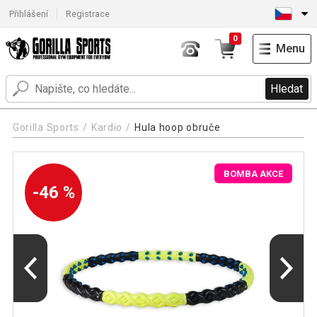
Přihlášení
Registrace
0
Menu
Hledat
Gorilla Sports
Kardio
Hula hoop obruče
BOMBA AKCE
-46 %