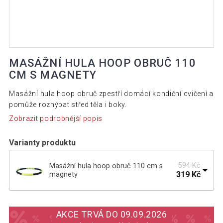
MASÁŽNÍ HULA HOOP OBRUČ 110
CM S MAGNETY
Masážní hula hoop obruč zpestří domácí kondiční cvičení a
pomůže rozhýbat střed těla i boky.
Zobrazit podrobnější popis
Varianty produktu
594 Kč
Masážní hula hoop obruč 110 cm s
319 Kč
magnety
Masážní hula hoop obruč 103 cm s
199 Kč
magnety
AKCE TRVÁ DO 09.09.2026