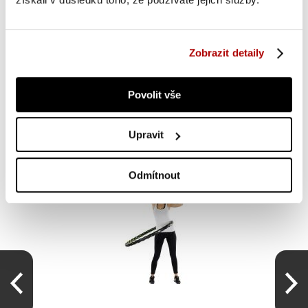
OSTATNÍ SI TAKÉ PROHLÍŽEJÍ
Zobrazit detaily
Povolit vše
BOMBA AKCE
-20 %
Upravit
Odmítnout