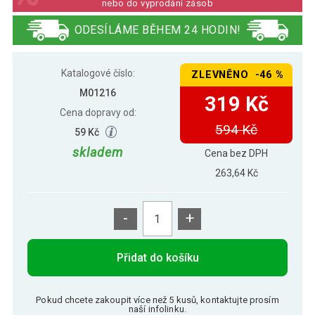
nebo do vyprodání zásob
250 Kč
Masážní Hula Hoop obruč 96 cm se 64
ODESÍLÁME BĚHEM 24 HODIN!
199 Kč
magnety, skládací
Katalogové číslo:
ZLEVNĚNO -46 %
M01216
319 Kč
Cena dopravy od:
594 Kč
59 Kč
skladem
Cena bez DPH
263,64 Kč
-
+
Přidat do košíku
Pokud chcete zakoupit více než 5 kusů, kontaktujte prosím
naší infolinku.