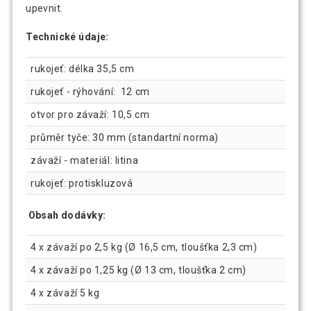
upevnit.
Technické údaje:
rukojeť: délka 35,5 cm
rukojeť - rýhování: 12 cm
otvor pro závaží: 10,5 cm
průměr tyče: 30 mm (standartní norma)
závaží - materiál: litina
rukojeť: protiskluzová
Obsah dodávky:
4 x závaží po 2,5 kg (Ø 16,5 cm, tloušťka 2,3 cm)
4 x závaží po 1,25 kg (Ø 13 cm, tloušťka 2 cm)
4 x závaží 5 kg