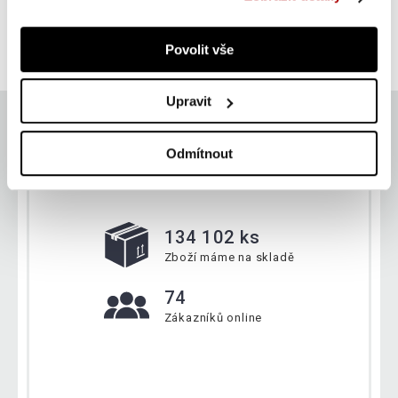
SUPER CENA
Do košíku
847 Kč
Povolit vše
skladem
Upravit
Odmítnout
Aktuálně
134 102 ks
Zboží máme na skladě
74
Zákazníků online