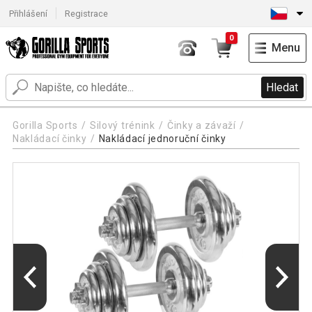
Přihlášení
Registrace
0
Menu
Hledat
Gorilla Sports
Silový trénink
Činky a závaží
Nakládací činky
Nakládací jednoruční činky