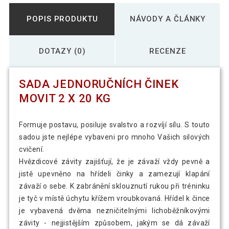
POPIS PRODUKTU
NÁVODY A ČLÁNKY
DOTAZY (0)
RECENZE
SADA JEDNORUČNÍCH ČINEK
MOVIT 2 X 20 KG
Formuje postavu, posiluje svalstvo a rozvíjí sílu. S touto
sadou jste nejlépe vybaveni pro mnoho Vašich silových
cvičení.
Hvězdicové závity zajišťují, že je závaží vždy pevně a
jistě upevněno na hřídeli činky a zamezují klapání
závaží o sebe. K zabránění sklouznutí rukou při tréninku
je tyč v místě úchytu křížem vroubkovaná. Hřídel k čince
je vybavená dvěma nezničitelnými lichoběžníkovými
závity - nejjistějším způsobem, jakým se dá závaží