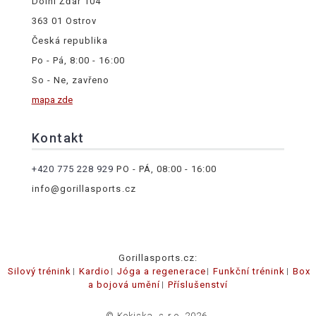
Dolní Žďár 104
363 01 Ostrov
Česká republika
Po - Pá, 8:00 - 16:00
So - Ne, zavřeno
mapa zde
Kontakt
+420 775 228 929
PO - PÁ, 08:00 - 16:00
info@gorillasports.cz
Gorillasports.cz:
Silový trénink
Kardio
Jóga a regenerace
Funkční trénink
Box
a bojová umění
Příslušenství
© Kokiska, s.r.o. 2026.