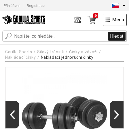
Přihlášení
Registrace
0
Menu
Hledat
Gorilla Sports
Silový trénink
Činky a závaží
Nakládací činky
Nakládací jednoruční činky