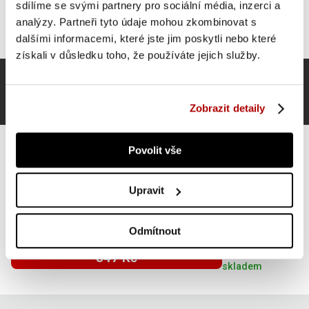
sdílíme se svými partnery pro sociální média, inzerci a
analýzy. Partneři tyto údaje mohou zkombinovat s
dalšími informacemi, které jste jim poskytli nebo které
získali v důsledku toho, že používáte jejich služby.
Zobrazit detaily
Povolit vše
Upravit
Gyronetics sada jednoručních činek, plast, 30 kg, 25
mm
Odmítnout
SUPER CENA
Do košíku
847 Kč
skladem