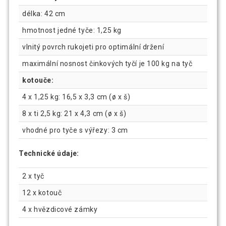
délka: 42 cm
hmotnost jedné tyče: 1,25 kg
vlnitý povrch rukojeti pro optimální držení
maximální nosnost činkových tyčí je 100 kg na tyč
kotouče:
4 x 1,25 kg: 16,5 x 3,3 cm (ø x š)
8 x ti 2,5 kg: 21 x 4,3 cm (ø x š)
vhodné pro tyče s výřezy: 3 cm
Technické údaje:
2 x tyč
12 x kotouč
4 x hvězdicové zámky