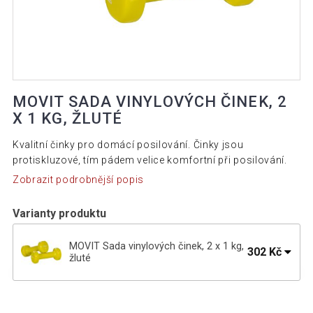
MOVIT SADA VINYLOVÝCH ČINEK, 2
X 1 KG, ŽLUTÉ
Kvalitní činky pro domácí posilování. Činky jsou
protiskluzové, tím pádem velice komfortní při posilování.
Zobrazit podrobnější popis
Varianty produktu
MOVIT Sada vinylových činek, 2 x 1 kg,
302 Kč
žluté
MOVIT Sada vinylových činek, 2 x 2 kg,
509 Kč
fialové