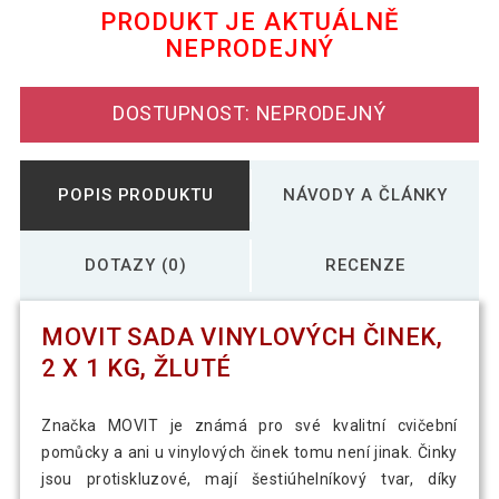
PRODUKT JE AKTUÁLNĚ
NEPRODEJNÝ
MOVIT Sada vinylových činek, 2 x 2,5 kg,
641 Kč
modré
DOSTUPNOST: NEPRODEJNÝ
MOVIT Sada vinylových činek, 2 x 3 kg,
735 Kč
červené
POPIS PRODUKTU
NÁVODY A ČLÁNKY
MOVIT Sada vinylových činek, 2 x 5 kg,
1 074 Kč
černé
DOTAZY (0)
RECENZE
MOVIT SADA VINYLOVÝCH ČINEK,
2 X 1 KG, ŽLUTÉ
Značka MOVIT je známá pro své kvalitní cvičební
pomůcky a ani u vinylových činek tomu není jinak. Činky
jsou protiskluzové, mají šestiúhelníkový tvar, díky