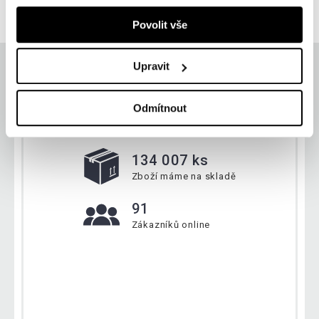
skladem
Povolit vše
Upravit
Odmítnout
Aktuálně
134 007 ks
Zboží máme na skladě
91
Zákazníků online