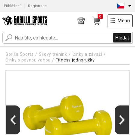
Přihlášení
Registrace
0
Menu
Hledat
Gorilla Sports
Silový trénink
Činky a závaží
Činky s pevnou vahou
Fitness jednoručky