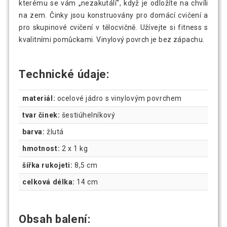
kterému se vám „nezakutálí", když je odložíte na chvíli
na zem. Činky jsou konstruovány pro domácí cvičení a
pro skupinové cvičení v tělocvičně. Užívejte si fitness s
kvalitními pomůckami. Vinylový povrch je bez zápachu.
Technické údaje:
materiál:
ocelové jádro s vinylovým povrchem
tvar činek:
šestiúhelníkový
barva:
žlutá
hmotnost:
2 x 1 kg
šířka rukojeti:
8,5 cm
celková délka:
14 cm
Obsah balení: