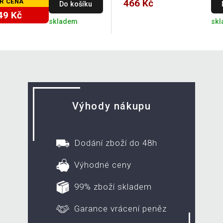
R CENA
466 Kč
Do košíku
49 Kč
skladem
skl
Výhody nákupu
Dodání zboží do 48h
Výhodné ceny
99% zboží skladem
Garance vrácení peněz