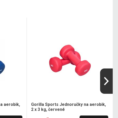
a aerobik,
Gorilla Sports Jednoručky na aerobik,
2 x 3 kg, červené