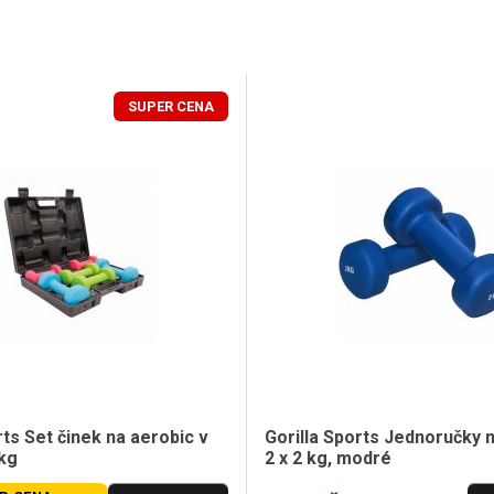
SUPER CENA
rts Set činek na aerobic v
Gorilla Sports Jednoručky n
 kg
2 x 2 kg, modré