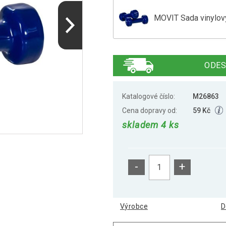
MOVIT Sada vinylový
MOVIT Sada vinylovýc
ODES
MOVIT Sada vinylový
Katalogové číslo:
M26863
Cena dopravy od:
59 Kč
skladem 4 ks
MOVIT Sada vinylovýc
-
+
Výrobce
D