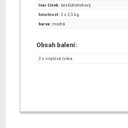
tvar činek:
šestiúhelníkový
hmotnost:
2 x 2,5 kg
barva:
modrá
Obsah balení:
2 x vinylová činka