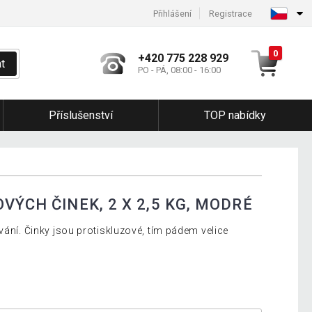
Přihlášení
Registrace
0
+420 775 228 929
t
PO - PÁ, 08:00 - 16:00
Příslušenství
TOP nabídky
VÝCH ČINEK, 2 X 2,5 KG, MODRÉ
vání. Činky jsou protiskluzové, tím pádem velice