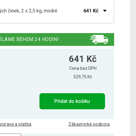
ch činek, 2 x 2,5 kg, modré
641 Kč
h činek, 2 x 2 kg, fialové
509 Kč
ÍLÁME BĚHEM 24 HODIN!
ch činek, 2 x 3 kg, červené
735 Kč
641 Kč
Cena bez DPH
529,75 Kč
h činek, 2 x 5 kg, černé
1 074 Kč
Přidat do košíku
oprava a platba
Zákaznická podpora