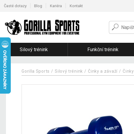
Časté dotazy
Blog
Kariéra
Kontakt
Silový trénink
Funkční trénink
Gorilla Sports
Silový trénink
Činky a závaží
Činky