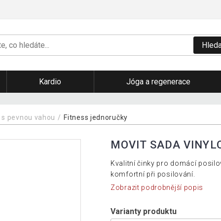
Hleda
Kardio
Jóga a regenerace
 s pevnou vahou
Fitness jednoručky
MOVIT SADA VINYLO
Kvalitní činky pro domácí posilo
komfortní při posilování.
Zobrazit podrobnější popis
Varianty produktu