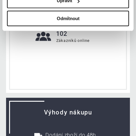
Upravit
133 958 ks
Odmítnout
Zboží máme na skladě
102
Zákazníků online
Výhody nákupu
Dodání zboží do 48h