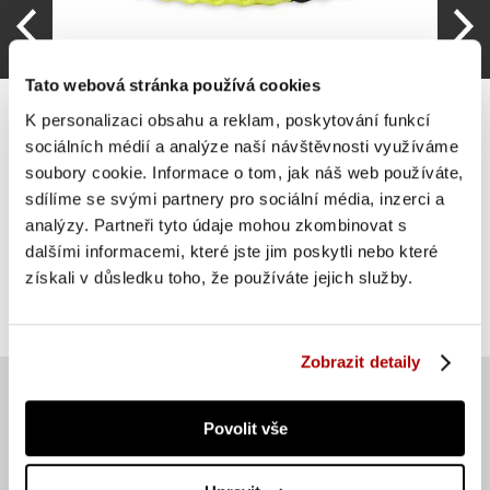
Tato webová stránka používá cookies
K personalizaci obsahu a reklam, poskytování funkcí
sociálních médií a analýze naší návštěvnosti využíváme
soubory cookie. Informace o tom, jak náš web používáte,
Masážní hula hoop obruč 110 cm s magnety
sdílíme se svými partnery pro sociální média, inzerci a
analýzy. Partneři tyto údaje mohou zkombinovat s
ZLEVNĚNO -46 %
dalšími informacemi, které jste jim poskytli nebo které
Do košíku
získali v důsledku toho, že používáte jejich služby.
319 Kč
skladem
594 Kč
Zobrazit detaily
Povolit vše
Aktuálně