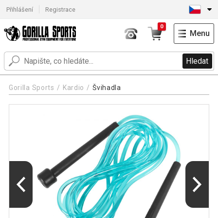
Přihlášení
Registrace
0
Menu
Hledat
Gorilla Sports
Kardio
Švihadla