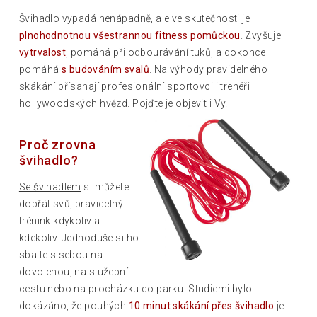
Švihadlo vypadá nenápadně, ale ve skutečnosti je
plnohodnotnou všestrannou fitness pomůckou
. Zvyšuje
vytrvalost
, pomáhá při odbourávání tuků, a dokonce
pomáhá
s budováním svalů
. Na výhody pravidelného
skákání přísahají profesionální sportovci i trenéři
hollywoodských hvězd. Pojďte je objevit i Vy.
Proč zrovna
švihadlo?
Se švihadlem
si můžete
dopřát svůj pravidelný
trénink kdykoliv a
kdekoliv. Jednoduše si ho
sbalte s sebou na
dovolenou, na služební
cestu nebo na procházku do parku. Studiemi bylo
dokázáno, že pouhých
10 minut skákání přes švihadlo
je