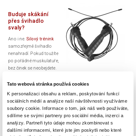
Buduje skákání
přes švihadlo
svaly?
Ano i ne.
Silový trénink
samozřejmě švihadlo
nenahradí. Pokud toužíte
po pořádné muskulatuře,
bez činek se neobejdete.
Skákání přes švihadlo je však skvělým vytrvalostním
tréninkem a zejména
v kombinaci se cvičením s vlastní
Tato webová stránka používá cookies
vahou
dokáže zajistit překvapivé výsledky. Při pravidelném
K personalizaci obsahu a reklam, poskytování funkcí
skákání pravděpodobně zjistíte, že jste posílili zejména
sociálních médií a analýze naší návštěvnosti využíváme
hamstringy a lýtkové svaly, takže Vaše nohy vypadají
soubory cookie. Informace o tom, jak náš web používáte,
štíhlejší a delší. Ani svaly ramen a
příčný břišní sval
při
sdílíme se svými partnery pro sociální média, inzerci a
tréninku nezahálejí.
analýzy. Partneři tyto údaje mohou zkombinovat s
dalšími informacemi, které jste jim poskytli nebo které
Zpět do blogu