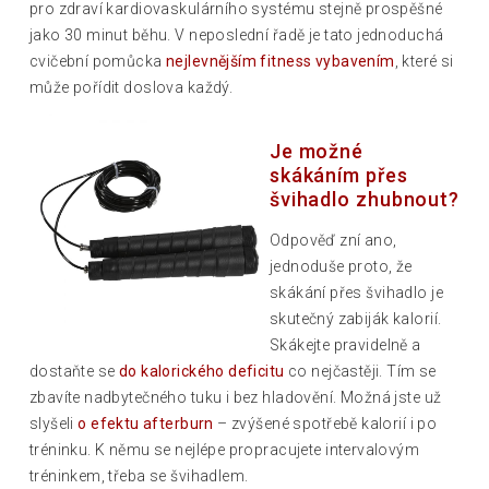
pro zdraví kardiovaskulárního systému stejně prospěšné
jako 30 minut běhu. V neposlední řadě je tato jednoduchá
cvičební pomůcka
nejlevnějším fitness vybavením
, které si
může pořídit doslova každý.
Je možné
skákáním přes
švihadlo zhubnout?
Odpověď zní ano,
jednoduše proto, že
skákání přes švihadlo je
skutečný zabiják kalorií.
Skákejte pravidelně a
dostaňte se
do kalorického deficitu
co nejčastěji. Tím se
zbavíte nadbytečného tuku i bez hladovění. Možná jste už
slyšeli
o efektu afterburn
– zvýšené spotřebě kalorií i po
tréninku. K němu se nejlépe propracujete intervalovým
tréninkem, třeba se švihadlem.