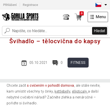
Přihlášení
Registrace
0
Menu
Hledat
Švihadlo – tělocvična do kapsy
FITNESS
05.10.2021
0
Chcete začít
s cvičením v pohodlí domova
, ale stále nevíte,
kam umístit všechny ty činky,
kettlebelly
,
ellipticaly
a další
nebytné cvičební nářadí? Začněte zlehka a nenáročně –
pořiďte si švihadlo.