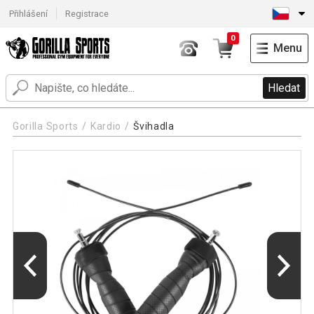
Přihlášení
Registrace
0
Menu
Hledat
Gorilla Sports
Kardio
Švihadla