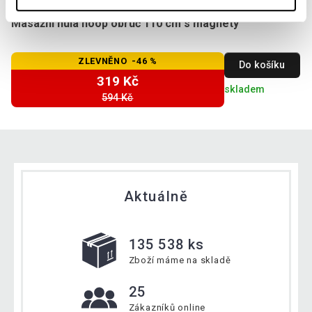
Masážní hula hoop obruč 110 cm s magnety
ZLEVNĚNO -46 %
Do košíku
319 Kč
skladem
594 Kč
Aktuálně
135 538 ks
Zboží máme na skladě
25
Zákazníků online