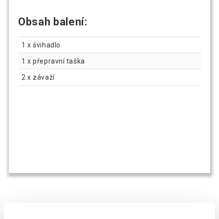
Obsah balení:
1 x švihadlo
1 x přepravní taška
2 x závaží
OSTATNÍ SI TAKÉ PROHLÍŽEJÍ