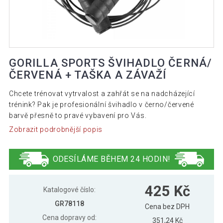
GORILLA SPORTS ŠVIHADLO ČERNÁ/
ČERVENÁ + TAŠKA A ZÁVAŽÍ
Chcete trénovat vytrvalost a zahřát se na nadcházející
trénink? Pak je profesionální švihadlo v černo/červené
barvě přesně to pravé vybavení pro Vás.
Zobrazit podrobnější popis
ODESÍLÁME BĚHEM 24 HODIN!
425 Kč
Katalogové číslo:
GR78118
Cena bez DPH
Cena dopravy od:
351,24 Kč