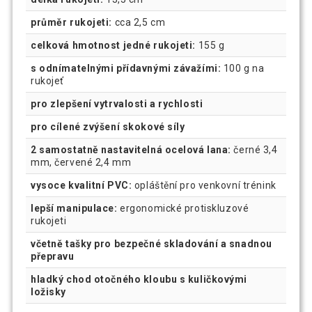
průměr rukojeti:
cca 2,5 cm
celková hmotnost jedné rukojeti:
155 g
s odnímatelnými přídavnými závažími:
100 g na
rukojeť
pro zlepšení vytrvalosti a rychlosti
pro cílené zvýšení skokové síly
2 samostatně nastavitelná ocelová lana:
černé 3,4
mm, červené 2,4 mm
vysoce kvalitní PVC:
opláštění pro venkovní trénink
lepší manipulace:
ergonomické protiskluzové
rukojeti
včetně tašky pro bezpečné skladování a snadnou
přepravu
hladký chod otočného kloubu s kuličkovými
ložisky