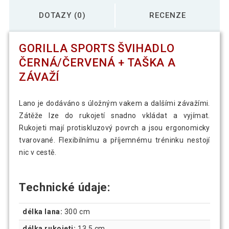
DOTAZY (0)
RECENZE
GORILLA SPORTS ŠVIHADLO
ČERNÁ/ČERVENÁ + TAŠKA A
ZÁVAŽÍ
Lano je dodáváno s úložným vakem a dalšími závažími.
Zátěže lze do rukojetí snadno vkládat a vyjímat.
Rukojeti mají protiskluzový povrch a jsou ergonomicky
tvarované. Flexibilnímu a příjemnému tréninku nestojí
nic v cestě.
Technické údaje:
délka lana:
300 cm
délka rukojeti:
13,5 cm