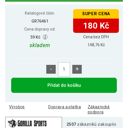
219 Kč
Gorilla Sports Posilovač rukou, 200 lbs
Katalogové číslo:
SUPER CENA
GR76461
180 Kč
Cena dopravy od:
266 Kč
Gorilla Sports Posilovač rukou, 250 lbs
Cena bez DPH
59 Kč
skladem
148,76 Kč
389 Kč
Gorilla Sports Posilovač rukou, 300 lbs
-
+
265 Kč
Gorilla Sports Posilovač rukou, 350 lbs
199 Kč
Přidat do košíku
Výrobce
Doprava a platba
Zákaznická
podpora
2507
zákazníků zakoupilo