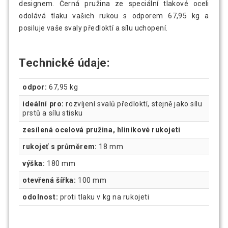
designem. Černá pružina ze speciální tlakové oceli
odolává tlaku vašich rukou s odporem 67,95 kg a
posiluje vaše svaly předloktí a sílu uchopení.
Technické údaje:
odpor:
67,95 kg
ideální pro:
rozvíjení svalů předloktí, stejně jako sílu
prstů a sílu stisku
zesílená ocelová pružina, hliníkové rukojeti
rukojeť s průměrem:
18 mm
výška:
180 mm
otevřená šířka:
100 mm
odolnost:
proti tlaku v kg na rukojeti