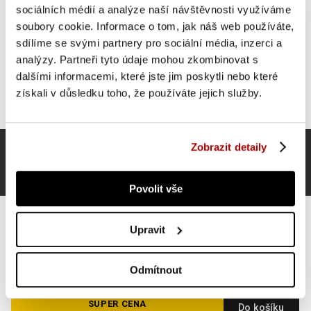
sociálních médií a analýze naší návštěvnosti využíváme
soubory cookie. Informace o tom, jak náš web používáte,
sdílíme se svými partnery pro sociální média, inzerci a
analýzy. Partneři tyto údaje mohou zkombinovat s
dalšími informacemi, které jste jim poskytli nebo které
získali v důsledku toho, že používáte jejich služby.
Zobrazit detaily
Povolit vše
Upravit
Gorilla Sports Posilovač rukou, 200 lbs
Odmítnout
SUPER CENA
Do košíku