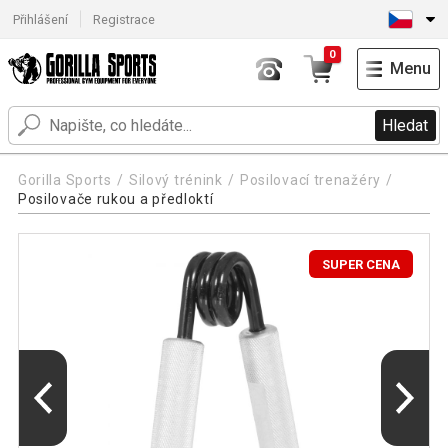
Přihlášení
Registrace
0
Menu
Hledat
Gorilla Sports
Silový trénink
Posilovací trenažéry
Posilovače rukou a předloktí
SUPER CENA