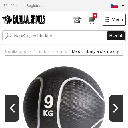
Přihlášení
Registrace
0
Menu
Hledat
Gorilla Sports
Funkční trénink
Medicinbaly a slambally