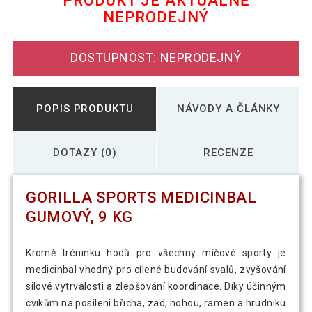
PRODUKT JE AKTUÁLNĚ
NEPRODEJNÝ
772 Kč
Gorilla Sports Medicinbal gumový, 4 kg
DOSTUPNOST: NEPRODEJNÝ
1 069 Kč
Gorilla Sports Medicinbal gumový, 6 kg
POPIS PRODUKTU
NÁVODY A ČLÁNKY
1 263 Kč
Gorilla Sports Medicinbal gumový, 8 kg
DOTAZY (0)
RECENZE
Gorilla Sports Medicinbal set Black
GORILLA SPORTS MEDICINBAL
2 438 Kč
Silver, 12 kg
GUMOVÝ, 9 KG
701 Kč
Gorilla Sports Medicinbal, gumový, 2 kg
Kromě tréninku hodů pro všechny míčové sporty je
medicinbal vhodný pro cílené budování svalů, zvyšování
silové vytrvalosti a zlepšování koordinace. Díky účinným
cvikům na posílení břicha, zad, nohou, ramen a hrudníku
973 Kč
Gorilla Sports Medicinbal, gumový, 5 kg