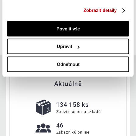
Zobrazit detaily
Gorilla Sports Slamball medicinbal, černý, 5 kg
Povolit vše
SUPER CENA
Do košíku
399 Kč
skladem
Upravit
Odmítnout
Aktuálně
134 158 ks
Zboží máme na skladě
46
Zákazníků online