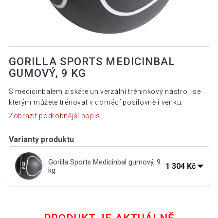
GORILLA SPORTS MEDICINBAL
GUMOVÝ, 9 KG
S medicinbalem získáte univerzální tréninkový nástroj, se
kterým můžete trénovat v domácí posilovně i venku.
Zobrazit podrobnější popis
Varianty produktu
Gorilla Sports Medicinbal gumový, 9
1 304 Kč
kg
722 Kč
Gorilla Sports Medicinbal gumový, 3 kg