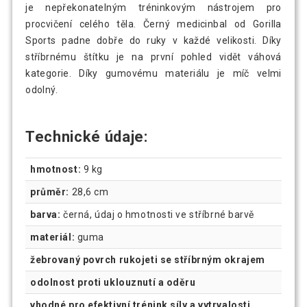
je nepřekonatelným tréninkovým nástrojem pro
procvičení celého těla. Černý medicinbal od Gorilla
Sports padne dobře do ruky v každé velikosti. Díky
stříbrnému štítku je na první pohled vidět váhová
kategorie. Díky gumovému materiálu je míč velmi
odolný.
Technické údaje:
hmotnost:
9 kg
průměr:
28,6 cm
barva:
černá, údaj o hmotnosti ve stříbrné barvě
materiál:
guma
žebrovaný povrch rukojeti se stříbrným okrajem
odolnost proti uklouznutí a oděru
vhodné pro efektivní trénink síly a vytrvalosti