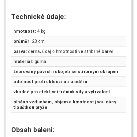
Technické údaje:
hmotnost:
4 kg
průměr:
23 cm
barva:
černá, údaj o hmotnosti ve stříbrné barvě
materiál:
guma
žebrovaný povrch rukojeti se stříbrným okrajem
odolnost proti uklouznutí a oděru
vhodné pro efektivní trénink síly a vytrvalosti
plněno vzduchem, objem a hmotnost jsou dány
tloušťkou pryže
Obsah balení: