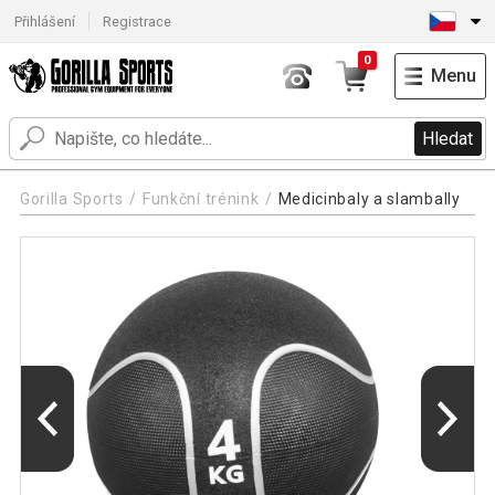
Přihlášení
Registrace
0
Menu
Hledat
Gorilla Sports
Funkční trénink
Medicinbaly a slambally