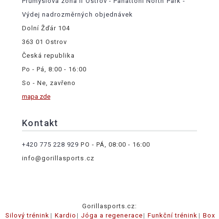
Průmyslová zóna II Ostrov - Panattoni North Park -
Výdej nadrozměrných objednávek
Dolní Žďár 104
363 01 Ostrov
Česká republika
Po - Pá, 8:00 - 16:00
So - Ne, zavřeno
mapa zde
Kontakt
+420 775 228 929
PO - PÁ, 08:00 - 16:00
info@gorillasports.cz
Gorillasports.cz:
Silový trénink
Kardio
Jóga a regenerace
Funkční trénink
Box