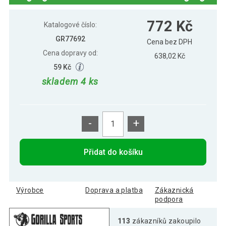
1 069 Kč
Gorilla Sports Medicinbal gumový, 6 kg
772 Kč
Katalogové číslo:
GR77692
Cena bez DPH
Cena dopravy od:
638,02 Kč
1 263 Kč
Gorilla Sports Medicinbal gumový, 8 kg
59 Kč
skladem 4 ks
Gorilla Sports Medicinbal set Black
2 438 Kč
Silver, 12 kg
-
+
701 Kč
Gorilla Sports Medicinbal, gumový, 2 kg
Přidat do košíku
973 Kč
Gorilla Sports Medicinbal, gumový, 5 kg
Výrobce
Doprava a platba
Zákaznická
podpora
113
zákazníků zakoupilo