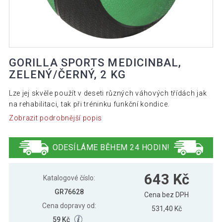
GORILLA SPORTS MEDICINBAL,
ZELENÝ/ČERNÝ, 2 KG
Lze jej skvěle použít v deseti různých váhových třídách jak
na rehabilitaci, tak při tréninku funkční kondice.
Zobrazit podrobnější popis
ODESÍLÁME BĚHEM 24 HODIN!
643 Kč
Katalogové číslo:
GR76628
Cena bez DPH
Cena dopravy od:
531,40 Kč
59 Kč