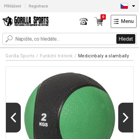
Přihlášení
Registrace
0
Menu
Hledat
Gorilla Sports
Funkční trénink
Medicinbaly a slambally