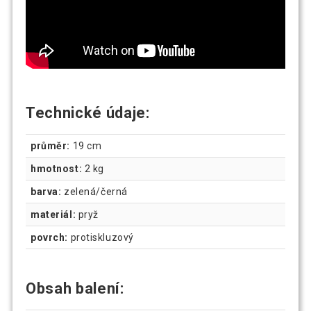
Technické údaje:
průměr:
19 cm
hmotnost:
2 kg
barva:
zelená/černá
materiál:
pryž
povrch:
protiskluzový
Obsah balení: