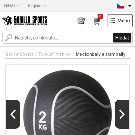
Přihlášení
Registrace
0
Menu
Hledat
Gorilla Sports
Funkční trénink
Medicinbaly a slambally