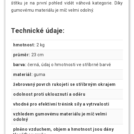
štítku je na první pohled vidět váhová kategorie. Díky
gumovému materiálu je míč velmi odolný.
Technické údaje:
hmotnost:
2 kg
průměr:
23 cm
barva:
černá, údaj o hmotnosti ve stříbrné barvě
materiál:
guma
žebrovaný povrch rukojeti se stříbrným okrajem
odolnost proti uklouznutí a oděru
vhodné pro efektivní trénink síly a vytrvalosti
vzhledem gumovému materiálu je míč velmi
odolný
plněno vzduchem, objem a hmotnost jsou dány