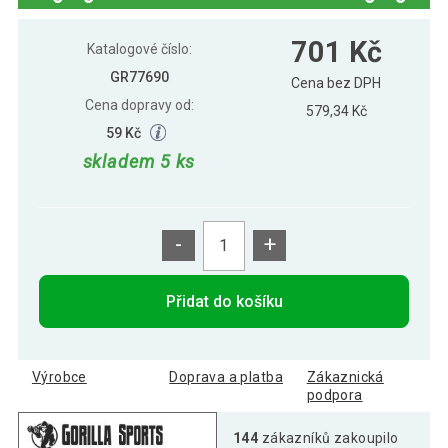
772 Kč
Gorilla Sports Medicinbal gumový, 4 kg
701 Kč
Katalogové číslo:
GR77690
Cena bez DPH
Cena dopravy od:
579,34 Kč
1 069 Kč
Gorilla Sports Medicinbal gumový, 6 kg
59 Kč
skladem 5 ks
1 263 Kč
Gorilla Sports Medicinbal gumový, 8 kg
-
+
Gorilla Sports Medicinbal set Black
2 438 Kč
Silver, 12 kg
Přidat do košíku
973 Kč
Gorilla Sports Medicinbal, gumový, 5 kg
Výrobce
Doprava a platba
Zákaznická
podpora
144
zákazníků zakoupilo