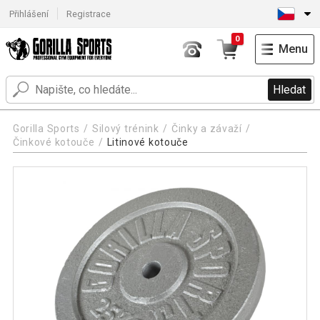
Přihlášení
Registrace
0
Menu
Hledat
Gorilla Sports
Silový trénink
Činky a závaží
Činkové kotouče
Litinové kotouče