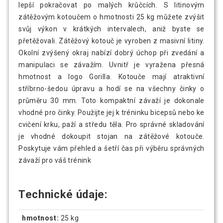
lepší pokračovat po malých krůčcích. S litinovým
Gorilla Sports Litinový zátěžový kotouč,
zátěžovým kotoučem o hmotnosti 25 kg můžete zvýšit
329 Kč
stříbrná, 5 kg
svůj výkon v krátkých intervalech, aniž byste se
přetěžovali. Zátěžový kotouč je vyroben z masivní litiny.
Okolní zvýšený okraj nabízí dobrý úchop při zvedání a
Gorilla Sports Sada litinových kotoučů
2 297 Kč
4 x 2,5 kg + 4 x 5 kg
manipulaci se závažím. Uvnitř je vyražena přesná
hmotnost a logo Gorilla. Kotouče mají atraktivní
stříbrno-šedou úpravu a hodí se na všechny činky o
průměru 30 mm. Toto kompaktní závaží je dokonale
vhodné pro činky. Použijte jej k tréninku bicepsů nebo ke
cvičení krku, paží a středu těla. Pro správné skladování
je vhodné dokoupit stojan na zátěžové kotouče.
Poskytuje vám přehled a šetří čas při výběru správných
závaží pro váš trénink
Technické údaje:
hmotnost:
25 kg