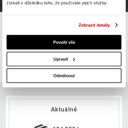
získali v důsledku toho, že používáte jejich služby.
Zobrazit detaily
Povolit vše
Gorilla Sports Litinový zátěžový kotouč, stříbrná, 5 kg
Upravit
SUPER CENA
Do košíku
329 Kč
skladem
Odmítnout
Aktuálně