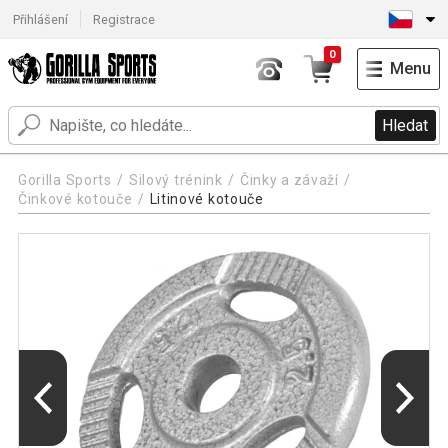
Přihlášení
Registrace
0
Menu
Hledat
Gorilla Sports
Silový trénink
Činky a závaží
Činkové kotouče
Litinové kotouče