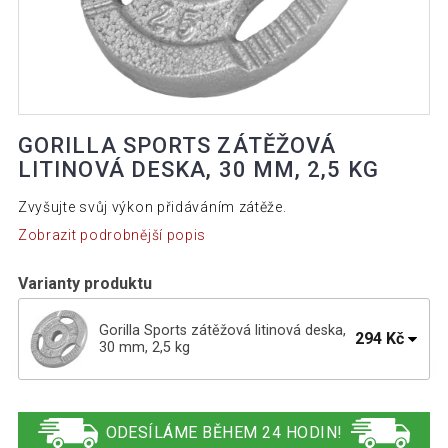
GORILLA SPORTS ZÁTĚŽOVÁ
LITINOVÁ DESKA, 30 MM, 2,5 KG
Zvyšujte svůj výkon přidáváním zátěže.
Zobrazit podrobnější popis
Varianty produktu
Gorilla Sports zátěžová litinová deska,
294 Kč
30 mm, 2,5 kg
Gorilla Sports Litinová zátěžová deska,
818 Kč
stříbrná, 10 kg
ODESÍLÁME BĚHEM 24 HODIN!