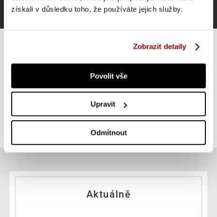
získali v důsledku toho, že používáte jejich služby.
Zobrazit detaily
Povolit vše
Gorilla Sports Litinový zátěžový kotouč, stříbrná, 5 kg
Upravit
SUPER CENA
Do košíku
329 Kč
skladem
Odmítnout
Aktuálně