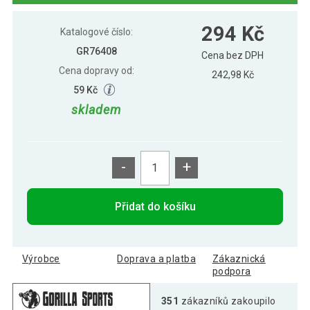
Gorilla Sports Litinový činkový kotouč, 5
517 Kč
294 Kč
kg
Katalogové číslo:
GR76408
Cena bez DPH
Cena dopravy od:
Gorilla Sports Litinový zátěžový kotouč,
242,98 Kč
220 Kč
stříbrná, 1,25 kg
59 Kč
skladem
Gorilla Sports Litinový zátěžový
1 231 Kč
kotouč, stříbrná, 15 kg
-
+
Gorilla Sports Litinový zátěžový
1 522 Kč
kotouč, stříbrná, 20 kg
Přidat do košíku
Výrobce
Doprava a platba
Zákaznická
podpora
351
zákazníků zakoupilo