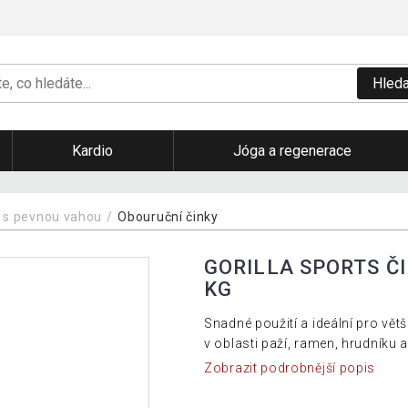
Hleda
Kardio
Jóga a regenerace
 s pevnou vahou
Obouruční činky
GORILLA SPORTS Č
KG
Snadné použití a ideální pro vět
v oblasti paží, ramen, hrudníku a
Zobrazit podrobnější popis