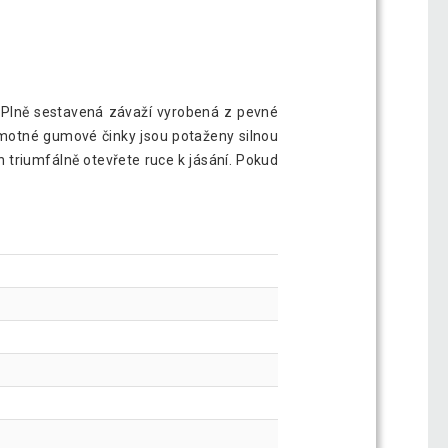
. Plně sestavená závaží vyrobená z pevné
amotné gumové činky jsou potaženy silnou
 triumfálně otevřete ruce k jásání. Pokud