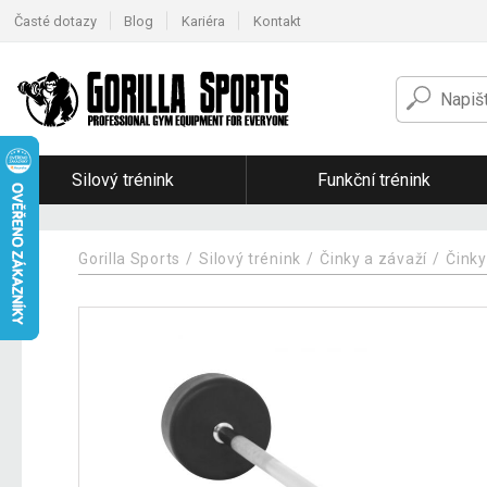
Časté dotazy
Blog
Kariéra
Kontakt
Silový trénink
Funkční trénink
Gorilla Sports
Silový trénink
Činky a závaží
Činky