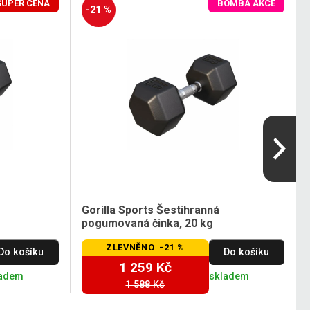
SUPER CENA
BOMBA AKCE
-21 %
Gorilla Sports Šestihranná
pogumovaná činka, 20 kg
ZLEVNĚNO -21 %
Do košíku
Do košíku
1 259 Kč
ladem
skladem
1 588 Kč