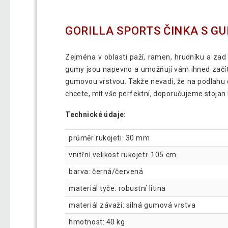
GORILLA SPORTS ČINKA S GU
Zejména v oblasti paží, ramen, hrudníku a za
gumy jsou napevno a umožňují vám ihned začít 
gumovou vrstvou. Takže nevadí, že na podlahu d
chcete, mít vše perfektní, doporučujeme stojan
Technické údaje:
průměr rukojeti: 30 mm
vnitřní velikost rukojeti: 105 cm
barva: černá/červená
materiál tyče: robustní litina
materiál závaží: silná gumová vrstva
hmotnost: 40 kg