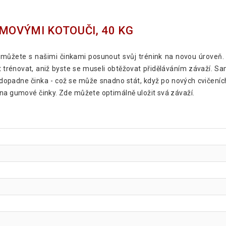
MOVÝMI KOTOUČI, 40 KG
d můžete s našimi činkami posunout svůj trénink na novou úroveň
trénovat, aniž byste se museli obtěžovat přiděláváním závaží. S
opadne činka - což se může snadno stát, když po nových cvičeních
 na gumové činky. Zde můžete optimálně uložit svá závaží.