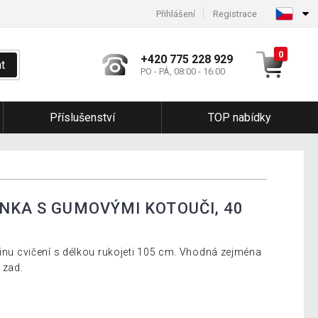
Přihlášení
Registrace
0
+420 775 228 929
t
PO - PÁ, 08:00 - 16:00
Příslušenství
TOP nabídky
INKA S GUMOVÝMI KOTOUČI, 40
šinu cvičení s délkou rukojeti 105 cm. Vhodná zejména
 zad.