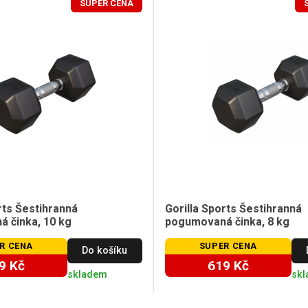
SUPER CENA
rts Šestihranná
Gorilla Sports Šestihranná
 činka, 10 kg
pogumovaná činka, 8 kg
R CENA
SUPER CENA
Do košíku
9 Kč
619 Kč
skladem
sk