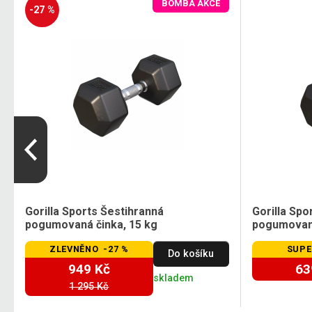
BOMBA AKCE
-27 %
Gorilla Sports Šestihranná
Gorilla Spo
pogumovaná činka, 15 kg
pogumovaná
ZLEVNĚNO -27 %
SUPE
Do košíku
949 Kč
63
skladem
1 295 Kč