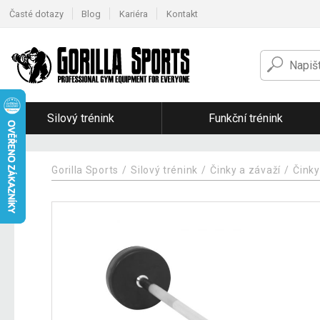
Časté dotazy
Blog
Kariéra
Kontakt
Silový trénink
Funkční trénink
Gorilla Sports
Silový trénink
Činky a závaží
Činky