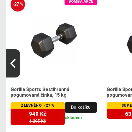
BOMBA AKCE
-27 %
Gorilla Sports Šestihranná
Gorilla Spo
pogumovaná činka, 15 kg
pogumovaná
ZLEVNĚNO -27 %
SUPE
Do košíku
949 Kč
63
skladem
1 295 Kč