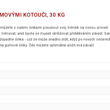
MOVÝMI KOTOUČI, 30 KG
d můžete s našimi činkami posunout svůj trénink na novou úroveň
trénovat, aniž byste se museli obtěžovat přiděláváním závaží. S
opadne činka - což se může snadno stát, když po nových cvičeních
 na gumové činky. Zde můžete optimálně uložit svá závaží.