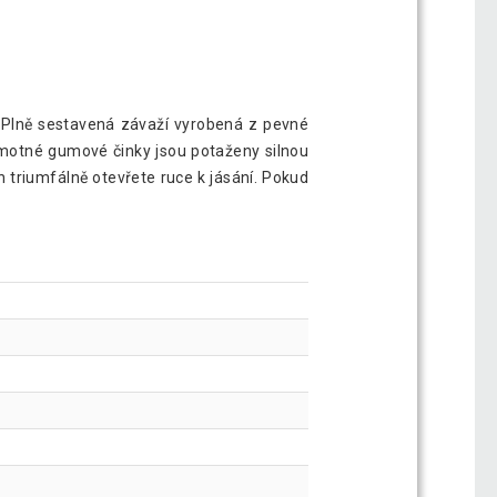
. Plně sestavená závaží vyrobená z pevné
amotné gumové činky jsou potaženy silnou
 triumfálně otevřete ruce k jásání. Pokud