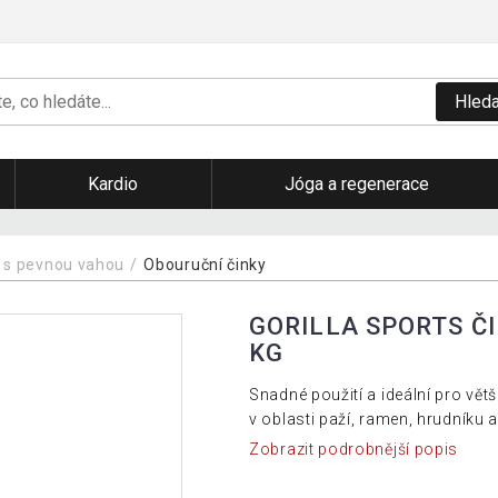
Hleda
Kardio
Jóga a regenerace
 s pevnou vahou
Obouruční činky
GORILLA SPORTS Č
KG
Snadné použití a ideální pro vět
v oblasti paží, ramen, hrudníku a
Zobrazit podrobnější popis