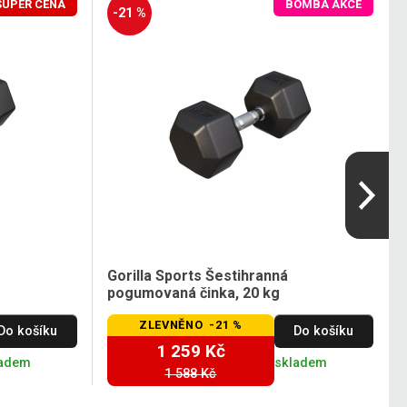
SUPER CENA
BOMBA AKCE
-21 %
Gorilla Sports Šestihranná
pogumovaná činka, 20 kg
ZLEVNĚNO -21 %
Do košíku
Do košíku
1 259 Kč
ladem
skladem
1 588 Kč