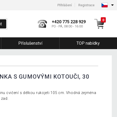
Přihlášení
Registrace
0
+420 775 228 929
t
PO - PÁ, 08:00 - 16:00
Příslušenství
TOP nabídky
INKA S GUMOVÝMI KOTOUČI, 30
šinu cvičení s délkou rukojeti 105 cm. Vhodná zejména
 zad.