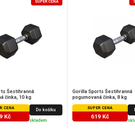
SUPER CENA
rts Šestihranná
Gorilla Sports Šestihranná
 činka, 10 kg
pogumovaná činka, 8 kg
R CENA
SUPER CENA
Do košíku
9 Kč
619 Kč
skladem
sk