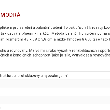
 MODRÁ
lňkem pro aerobní a balanční cvičení. To pak přispívá k rozvoji koo
otiskluzový a příjemný na kůži. Metoda balančního cvičení pomáhá
ím rozměrům 48 x 38 x 5,8 cm a nízké hmotnosti 650 g se tato ba
ehu a rovnováhy. Má velmi široké využití v rehabilitačních ï spor
ích a kondičních schopností jako je síla, vytrvalost a rovnováh
trukturou, protiskluzový a hypoalergenní
lu