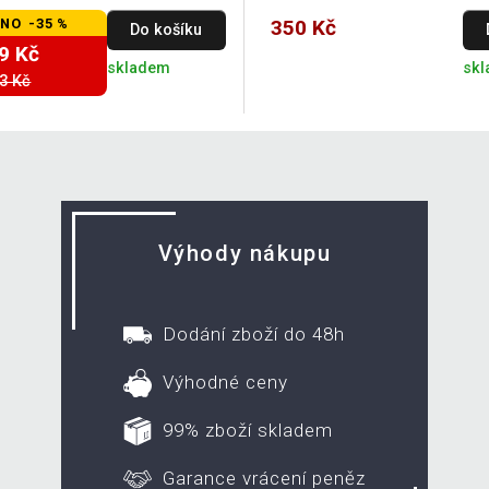
NO -35 %
350 Kč
Do košíku
9 Kč
skladem
sk
3 Kč
Výhody nákupu
Dodání zboží do 48h
Výhodné ceny
99% zboží skladem
Garance vrácení peněz