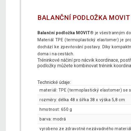
BALANČNÍ PODLOŽKA MOVIT
Balanční podložka MOVIT®
je všestranným dop
Materiál TPE (termoplastický elastomer) je pr
dochází ke zpevňování postavy. Díky kompaktn
doma i na cestách.
Tréninkové náčiní pro nácvik koordinace, postř
podložky můžete kombinovat trénink koordinačn
Technické údaje:
materiál: TPE (termoplastický elastomer) se s
rozměry: délka 48 x šířka 38 x výška 5,8 cm
hmotnost: 650 g
barva: modrá
vyrobeno ze zdravotně nezávadného materiá