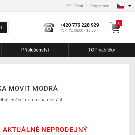
Přihlášení
Registrace
0
+420 775 228 929
t
PO - PÁ, 08:00 - 16:00
Příslušenství
TOP nabídky
KA MOVIT MODRÁ
dlné cvičení doma i na cestách.
E AKTUÁLNĚ NEPRODEJNÝ