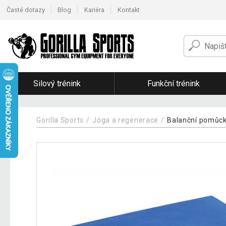
Časté dotazy
Blog
Kariéra
Kontakt
Silový trénink
Funkční trénink
Gorilla Sports
Jóga a regenerace
Balanční pomůc