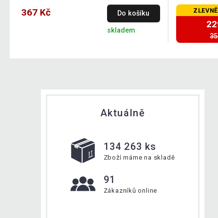
367 Kč
ZLEVNĚ
Do košíku
22
skladem
35
Aktuálně
134 263 ks
Zboží máme na skladě
91
Zákazníků online