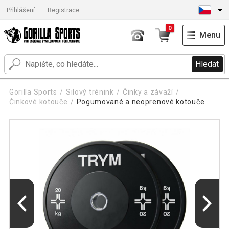
Přihlášení
Registrace
0
Menu
Hledat
Gorilla Sports
Silový trénink
Činky a závaží
Činkové kotouče
Pogumované a neoprenové kotouče