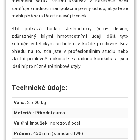
minimální odraz. Vnitřní kroužek z nerezové oceli
zajišťuje snadnou manipulaci a pevný úchop, abyste se
mohli plně soustředit na svůj trénink.
Styl potkává funkci: Jednoduchý černý design,
zdůrazněný bílými hmotnostními údaji, dělá tyto
kotouče estetickým vrcholem v každé posilovně. Bez
ohledu na to, zda jste v profesionálním studiu nebo
vlastní posilovně, dokonale zapadnou kamkoliv a jsou
ideální pro různé tréninkové styly.
Technické údaje:
Váha:
2 x 20 kg
Materiál:
Přírodní guma
Vnitřní kroužek:
nerezová ocel
Průměr:
450 mm (standard IWF)