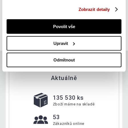
Zobrazit detaily
Gorilla Sports Litinový činkový kotouč, pogumovaný,
2,5 kg
Povolit vše
323 Kč
Do košíku
skladem
Upravit
Odmítnout
Aktuálně
135 530 ks
Zboží máme na skladě
53
Zákazníků online