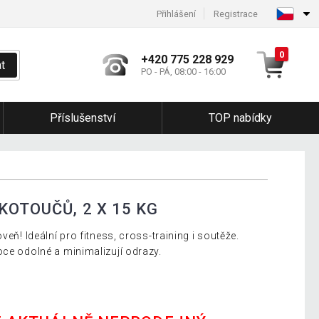
Přihlášení
Registrace
0
+420 775 228 929
t
PO - PÁ, 08:00 - 16:00
Příslušenství
TOP nabídky
OTOUČŮ, 2 X 15 KG
veň! Ideální pro fitness, cross-training i soutěže.
oce odolné a minimalizují odrazy.