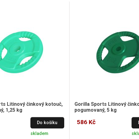
rts Litinový činkový kotouč,
Gorilla Sports Litinový čink
, 1,25 kg
pogumovaný, 5 kg
586 Kč
Do košíku
skladem
sk