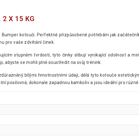
2 X 15 KG
 s Bumper kotouči. Perfektně přizpůsobené potřebám jak začáteční
mu pro vaše zdvihání činek.
ícím stupněm tvrdosti, tyto činky slibují vynikající odolnost a mi
, abyste se mohli plně soustředit na svůj trénink.
zdůrazněný bílými hmotnostními údaji, dělá tyto kotouče estetick
stní posilovně, dokonale zapadnou kamkoliv a jsou ideální pro různé 