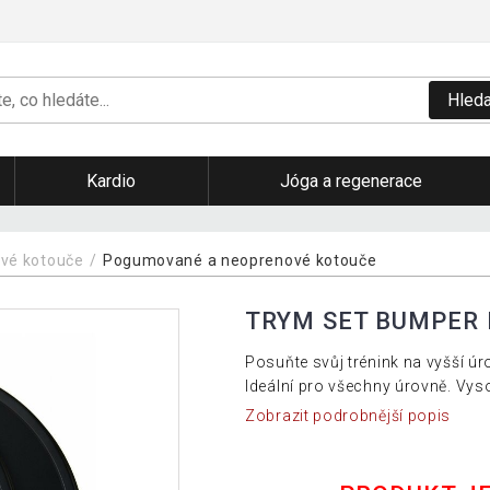
Hleda
Kardio
Jóga a regenerace
ové kotouče
Pogumované a neoprenové kotouče
TRYM SET BUMPER K
Posuňte svůj trénink na vyšší úro
Ideální pro všechny úrovně. Vys
Zobrazit podrobnější popis