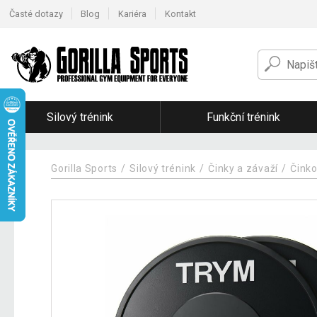
Časté dotazy
Blog
Kariéra
Kontakt
Silový trénink
Funkční trénink
Gorilla Sports
Silový trénink
Činky a závaží
Čink