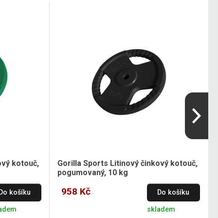
ový kotouč,
Gorilla Sports Litinový činkový kotouč,
pogumovaný, 10 kg
958 Kč
Do košíku
Do košíku
ladem
skladem