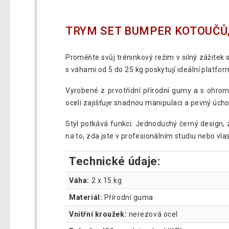
TRYM SET BUMPER KOTOUČŮ, 
Proměňte svůj tréninkový režim v silný zážitek
s váhami od 5 do 25 kg poskytují ideální platfor
Vyrobené z prvotřídní přírodní gumy a s ohromuj
oceli zajišťuje snadnou manipulaci a pevný úchop
Styl potkává funkci: Jednoduchý černý design, 
na to, zda jste v profesionálním studiu nebo vla
Technické údaje:
Váha:
2 x 15 kg
Materiál:
Přírodní guma
Vnitřní kroužek:
nerezová ocel