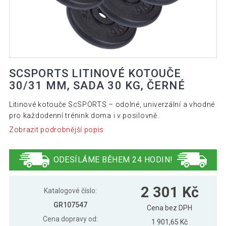
SCSPORTS LITINOVÉ KOTOUČE
30/31 MM, SADA 30 KG, ČERNÉ
Litinové kotouče ScSPORTS – odolné, univerzální a vhodné
pro každodenní trénink doma i v posilovně.
Zobrazit podrobnější popis
ODESÍLÁME BĚHEM 24 HODIN!
2 301 Kč
Katalogové číslo:
GR107547
Cena bez DPH
Cena dopravy od:
1 901,65 Kč