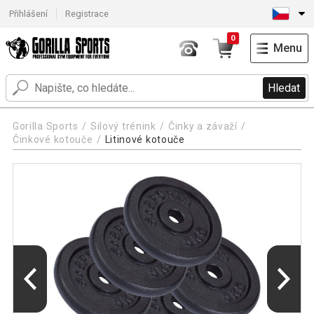
Přihlášení
Registrace
0
Menu
Hledat
Gorilla Sports
Silový trénink
Činky a závaží
Činkové kotouče
Litinové kotouče