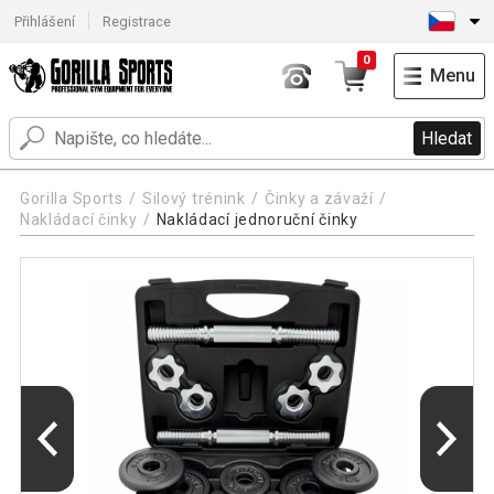
Přihlášení
Registrace
0
Menu
Hledat
Gorilla Sports
Silový trénink
Činky a závaží
Nakládací činky
Nakládací jednoruční činky