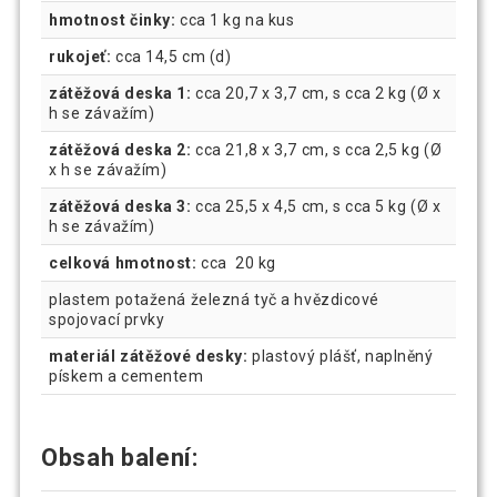
hmotnost činky:
cca 1 kg na kus
rukojeť:
cca 14,5 cm (d)
zátěžová deska 1:
cca 20,7 x 3,7 cm, s cca 2 kg (Ø x
h se závažím)
zátěžová deska 2:
cca 21,8 x 3,7 cm, s cca 2,5 kg (Ø
x h se závažím)
zátěžová deska 3:
cca 25,5 x 4,5 cm, s cca 5 kg (Ø x
h se závažím)
celková hmotnost:
cca 20 kg
plastem potažená železná tyč a hvězdicové
spojovací prvky
materiál zátěžové desky:
plastový plášť, naplněný
pískem a cementem
Obsah balení: