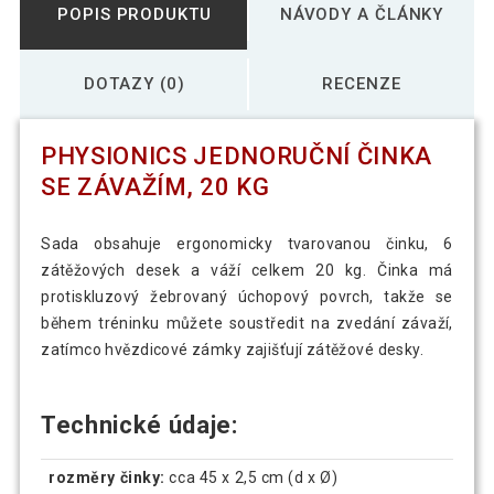
POPIS PRODUKTU
NÁVODY A ČLÁNKY
DOTAZY (0)
RECENZE
PHYSIONICS JEDNORUČNÍ ČINKA
SE ZÁVAŽÍM, 20 KG
Sada obsahuje ergonomicky tvarovanou činku, 6
zátěžových desek a váží celkem 20 kg. Činka má
protiskluzový žebrovaný úchopový povrch, takže se
během tréninku můžete soustředit na zvedání závaží,
zatímco hvězdicové zámky zajišťují zátěžové desky.
Technické údaje:
rozměry činky:
cca 45 x 2,5 cm (d x Ø)