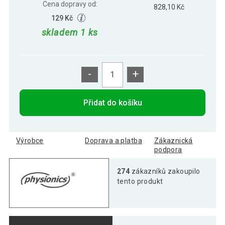
Cena dopravy od:
828,10 Kč
129 Kč
skladem 1 ks
-
+
Přidat do košíku
Výrobce
Doprava a platba
Zákaznická
podpora
274
zákazníků zakoupilo
tento produkt