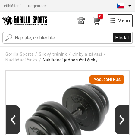
Přihlášení
Registrace
0
Menu
Hledat
Gorilla Sports
Silový trénink
Činky a závaží
Nakládací činky
Nakládací jednoruční činky
POSLEDNÍ KUS