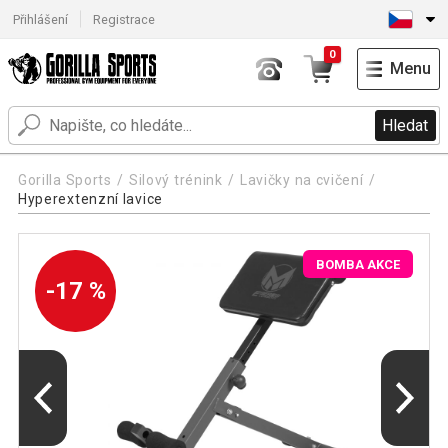
Přihlášení
Registrace
0
Menu
Hledat
Gorilla Sports
Silový trénink
Lavičky na cvičení
Hyperextenzní lavice
BOMBA AKCE
-17 %