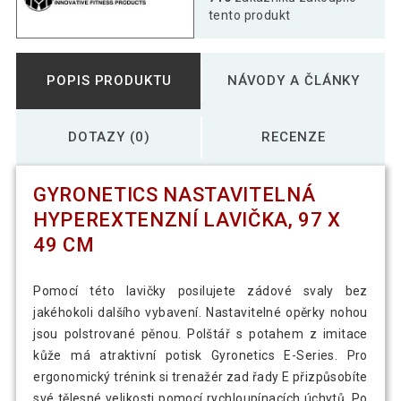
tento produkt
POPIS PRODUKTU
NÁVODY A ČLÁNKY
DOTAZY (0)
RECENZE
GYRONETICS NASTAVITELNÁ
HYPEREXTENZNÍ LAVIČKA, 97 X
49 CM
Pomocí této lavičky posilujete zádové svaly bez
jakéhokoli dalšího vybavení. Nastavitelné opěrky nohou
jsou polstrované pěnou. Polštář s potahem z imitace
kůže má atraktivní potisk Gyronetics E-Series. Pro
ergonomický trénink si trenažér zad řady E přizpůsobíte
své tělesné velikosti pomocí rychloupínacích úchytů. Po