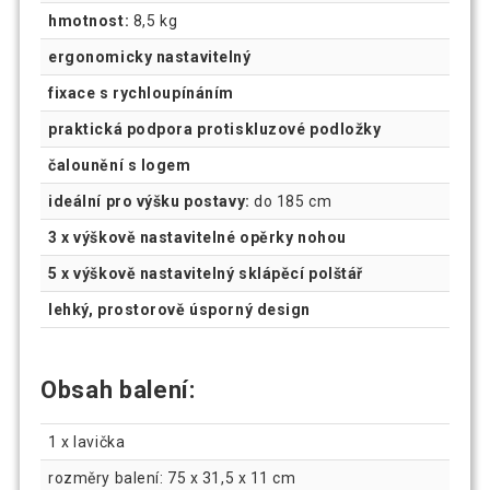
hmotnost:
8,5 kg
ergonomicky nastavitelný
fixace s rychloupínáním
praktická podpora protiskluzové podložky
čalounění s logem
ideální pro výšku postavy:
do 185 cm
3 x výškově nastavitelné opěrky nohou
5 x výškově nastavitelný sklápěcí polštář
lehký, prostorově úsporný design
Obsah balení:
1 x lavička
rozměry balení: 75 x 31,5 x 11 cm