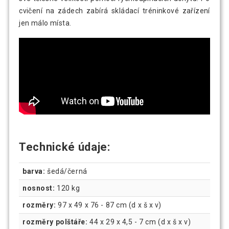
cvičení na zádech zabírá skládací tréninkové zařízení
jen málo místa.
Technické údaje:
barva:
šedá/černá
nosnost:
120 kg
rozměry:
97 x 49 x 76 - 87 cm (d x š x v)
rozměry polštáře:
44 x 29 x 4,5 - 7 cm (d x š x v)