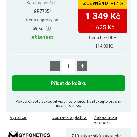
Katalogové číslo:
ZLEVNĚNO -17 %
GR77054
1 349 Kč
Cena dopravy od:
1 625 Kč
59 Kč
skladem
Cena bez DPH
1 114,88 Kč
-
+
Přidat do košíku
Pokud chcete zakoupit více než 5 kusů, kontaktujte prosím
naší infolinku.
Výrobce
Doprava a platba
Zákaznická
podpora
710
zákazníků zakoupilo