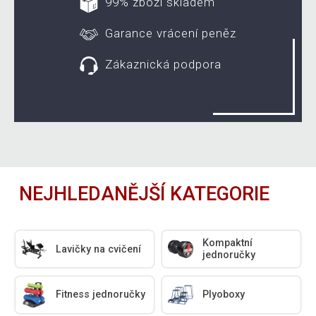
99% zboží skladem
Garance vrácení peněz
Zákaznická podpora
NEJHLEDANĚJŠÍ KATEGORIE
Kompaktní
Lavičky na cvičení
jednoručky
Fitness jednoručky
Plyoboxy