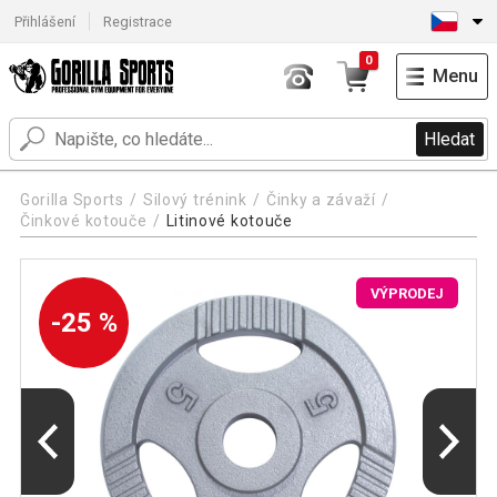
Přihlášení
Registrace
0
Menu
Hledat
Gorilla Sports
Silový trénink
Činky a závaží
Činkové kotouče
Litinové kotouče
VÝPRODEJ
-25 %