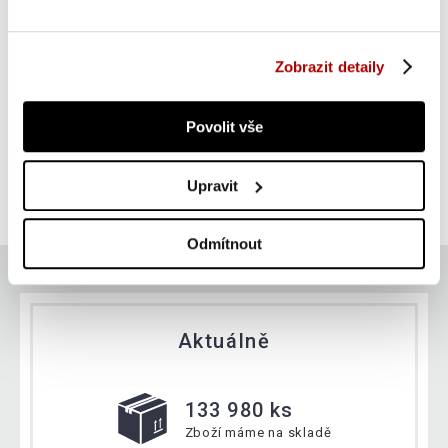
Zobrazit detaily
Gorilla Sports Litinový zátěžový kotouč, stříbrná, 5 kg
Povolit vše
SUPER CENA
Do košíku
Upravit
329 Kč
skladem
Odmítnout
Aktuálně
133 980 ks
Zboží máme na skladě