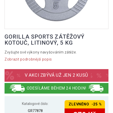
GORILLA SPORTS ZÁTĚŽOVÝ
KOTOUČ, LITINOVÝ, 5 KG
Zvyšujte své výkony navyšováním zátěže.
Zobrazit podrobnější popis
V AKCI ZBÝVÁ UŽ JEN 2 KUSŮ
ODESÍLÁME BĚHEM 24 HODIN!
Katalogové číslo:
ZLEVNĚNO -25 %
GR77878