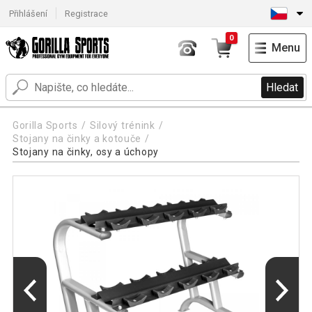
Přihlášení
Registrace
0
Menu
Hledat
Gorilla Sports
Silový trénink
Stojany na činky a kotouče
Stojany na činky, osy a úchopy