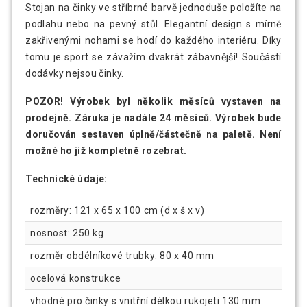
Stojan na činky ve stříbrné barvě jednoduše položíte na
podlahu nebo na pevný stůl. Elegantní design s mírně
zakřivenými nohami se hodí do každého interiéru. Díky
tomu je sport se závažím dvakrát zábavnější! Součástí
dodávky nejsou činky.
POZOR! Výrobek byl několik měsíců vystaven na
prodejně. Záruka je nadále 24 měsíců. Výrobek bude
doručován sestaven úplně/částečně na paletě. Není
možné ho již kompletně rozebrat.
Technické údaje:
rozměry: 121 x 65 x 100 cm (d x š x v)
nosnost: 250 kg
rozměr obdélníkové trubky: 80 x 40 mm
ocelová konstrukce
vhodné pro činky s vnitřní délkou rukojeti 130 mm