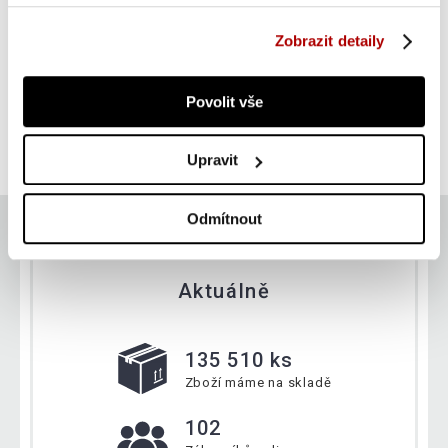
Zobrazit detaily
Gorilla Sports Stojan na jednoručky na aerobik, 33 x 7
cm
211 Kč
Povolit vše
Do košíku
skladem
Upravit
Odmítnout
Aktuálně
135 510 ks
Zboží máme na skladě
102