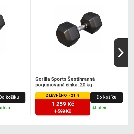
Gorilla Sports Šestihranná
pogumovaná činka, 20 kg
ZLEVNĚNO -21 %
Do košíku
Do košíku
1 259 Kč
ladem
skladem
1 588 Kč