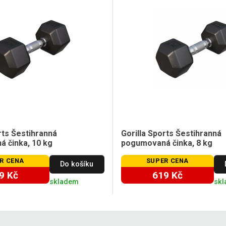
rts Šestihranná
Gorilla Sports Šestihranná
 činka, 10 kg
pogumovaná činka, 8 kg
R CENA
SUPER CENA
Do košíku
9 Kč
619 Kč
skladem
sk