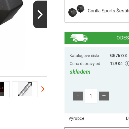
Gorilla Sports Šest
Gorilla Sports Šest
ODES
Gorilla Sports Šest
Katalogové číslo:
GR76733
Cena dopravy od:
129 Kč
skladem
Gorilla Sports Šest
-
+
Gorilla Sports Šest
Výrobce
D
Gorilla Sports Šest