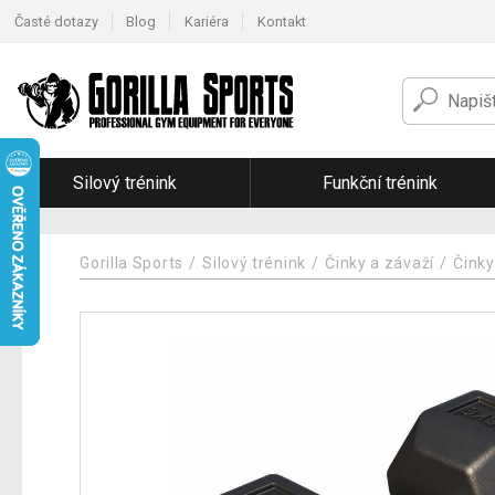
Časté dotazy
Blog
Kariéra
Kontakt
Silový trénink
Funkční trénink
Gorilla Sports
Silový trénink
Činky a závaží
Činky