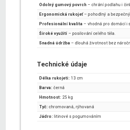
Odolný gumový povrch
– chrání podlahu i čin
Ergonomická rukojeť
– pohodlný a bezpečný
Profesionální kvalita
– vhodná pro domácí i s
Široké využití
– posilování celého těla.
Snadná údržba
– dlouhá životnost bez nároč
Technické údaje
Délka rukojeti:
13 cm
Barva:
černá
Hmotnost:
25 kg
Tyč:
chromovaná, rýhovaná
Jádro:
litinové s pogumováním