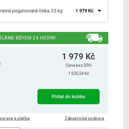
ihranná pogumovaná činka, 25 kg
1 979 Kč
ihranná pogumovaná činka, 22,5 kg
1 781 Kč
ÍLÁME BĚHEM 24 HODIN!
ihranná pogumovaná činka, 10 kg
639 Kč
1 979 Kč
Cena bez DPH
1 635,54 Kč
ihranná pogumovaná činka, 12,5 kg
789 Kč
Přidat do košíku
1 295 Kč
ihranná pogumovaná činka, 15 kg
949 Kč
oprava a platba
Zákaznická podpora
ihranná pogumovaná činka, 17,5 kg
1 389 Kč