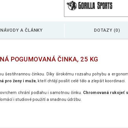
Gorilla Sports Šest
NÁVODY A ČLÁNKY
DOTAZY (0)
Gorilla Sports Šest
NÁ POGUMOVANÁ ČINKA, 25 KG
Gorilla Sports Šest
 šestihrannou činkou. Díky širokému rozsahu pohybu a ergonomi
á pro ženy i muže
, kteří chtějí posílit celé tělo a zlepšit koordinaci.
Gorilla Sports Šest
vrchem chrání podlahu i samotnou činku.
Chromovaná rukojeť 
domácí i studiové použití a snadnou údržbu.
Gorilla Sports Šest