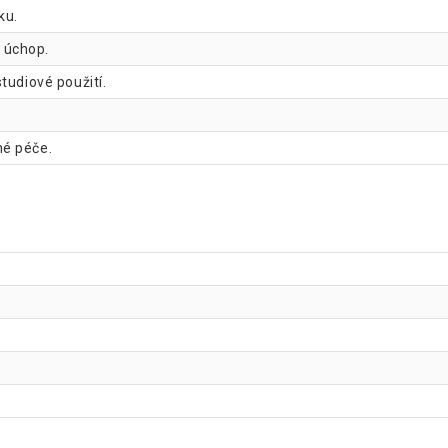
Gorilla Sports Šest
ku.
 úchop.
tudiové použití.
Gorilla Sports Šest
né péče.
Gorilla Sports Šest
Gorilla Sports Šest
Gorilla Sports Šest
Gorilla Sports Šest