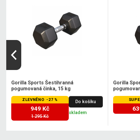
Gorilla Sports Šestihranná
Gorilla Spo
pogumovaná činka, 15 kg
pogumovaná
ZLEVNĚNO -27 %
SUPE
Do košíku
949 Kč
63
skladem
1 295 Kč