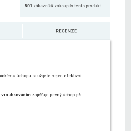
501
zákazníků zakoupilo tento produkt
338 Kč
ihranná pogumovaná činka, 2 kg
239 Kč
RECENZE
1 588 Kč
ihranná pogumovaná činka, 20 kg
1 259 Kč
ihranná pogumovaná činka, 27,5 kg
2 185 Kč
ckému úchopu si užijete nejen efektivní
ihranná pogumovaná činka, 30 kg
2 374 Kč
s vroubkováním
zajišťuje pevný úchop při
ihranná pogumovaná činka, 32,5 kg
2 631 Kč