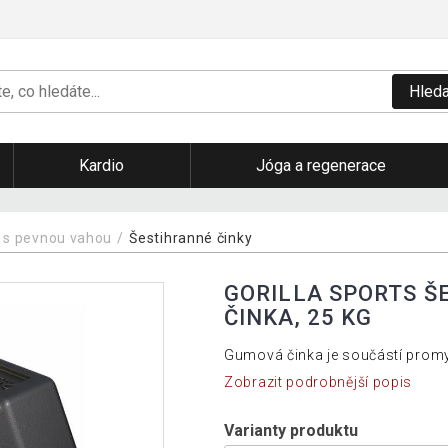
Hleda
Kardio
Jóga a regenerace
 s pevnou vahou
Šestihranné činky
GORILLA SPORTS 
ČINKA, 25 KG
Gumová činka je součástí promy
Zobrazit podrobnější popis
Varianty produktu