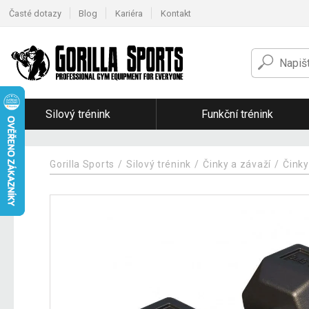
Časté dotazy
Blog
Kariéra
Kontakt
Silový trénink
Funkční trénink
Gorilla Sports
Silový trénink
Činky a závaží
Činky