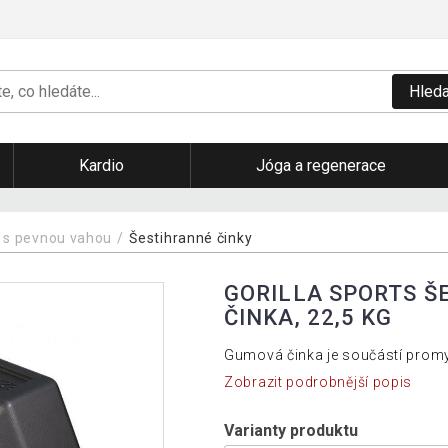
Hleda
Kardio
Jóga a regenerace
 s pevnou vahou
Šestihranné činky
GORILLA SPORTS 
ČINKA, 22,5 KG
Gumová činka je součástí promy
Zobrazit podrobnější popis
Varianty produktu