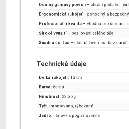
Odolný gumový povrch
– chrání podlahu i čin
Ergonomická rukojeť
– pohodlný a bezpečný
Profesionální kvalita
– vhodná pro domácí i s
Široké využití
– posilování celého těla.
Snadná údržba
– dlouhá životnost bez nároč
Technické údaje
Délka rukojeti:
13 cm
Barva:
černá
Hmotnost:
22,5 kg
Tyč:
chromovaná, rýhovaná
Jádro:
litinové s pogumováním