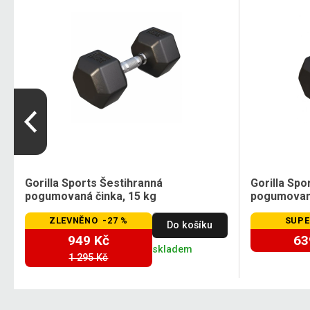
Gorilla Sports Šestihranná
Gorilla Spo
pogumovaná činka, 15 kg
pogumovaná
ZLEVNĚNO -27 %
SUPE
Do košíku
949 Kč
63
skladem
1 295 Kč