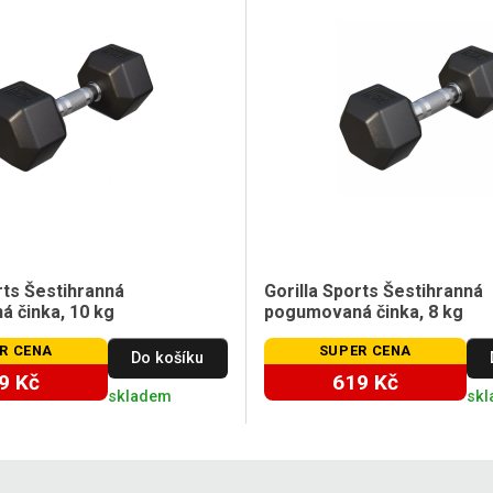
rts Šestihranná
Gorilla Sports Šestihranná
 činka, 10 kg
pogumovaná činka, 8 kg
R CENA
SUPER CENA
Do košíku
9 Kč
619 Kč
skladem
sk