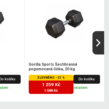
Gorilla Sports Šestihranná
pogumovaná činka, 20 kg
ZLEVNĚNO -21 %
Do košíku
Do košíku
1 259 Kč
ladem
skladem
1 588 Kč