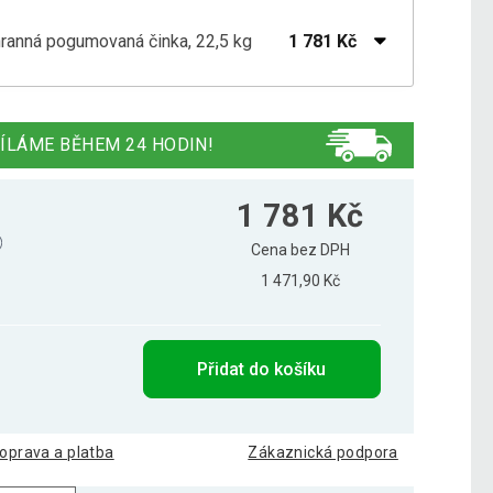
ihranná pogumovaná činka, 22,5 kg
1 781 Kč
ihranná pogumovaná činka, 10 kg
639 Kč
ÍLÁME BĚHEM 24 HODIN!
ihranná pogumovaná činka, 12,5 kg
789 Kč
1 781 Kč
Cena bez DPH
1 295 Kč
1 471,90 Kč
ihranná pogumovaná činka, 15 kg
949 Kč
Přidat do košíku
ihranná pogumovaná činka, 17,5 kg
1 389 Kč
oprava a platba
Zákaznická podpora
338 Kč
ihranná pogumovaná činka, 2 kg
239 Kč