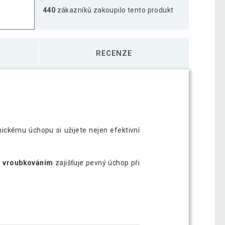
440
zákazníků zakoupilo tento produkt
1 588 Kč
ihranná pogumovaná činka, 20 kg
1 259 Kč
RECENZE
ihranná pogumovaná činka, 25 kg
1 979 Kč
ihranná pogumovaná činka, 27,5 kg
2 185 Kč
ckému úchopu si užijete nejen efektivní
ihranná pogumovaná činka, 30 kg
2 374 Kč
s vroubkováním
zajišťuje pevný úchop při
ihranná pogumovaná činka, 32,5 kg
2 631 Kč