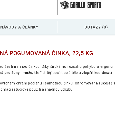
Gorilla Sports Šest
NÁVODY A ČLÁNKY
DOTAZY (0)
Gorilla Sports Šest
NÁ POGUMOVANÁ ČINKA, 22,5 KG
Gorilla Sports Šest
 šestihrannou činkou. Díky širokému rozsahu pohybu a ergonomi
á pro ženy i muže
, kteří chtějí posílit celé tělo a zlepšit koordinaci.
Gorilla Sports Šest
vrchem chrání podlahu i samotnou činku.
Chromovaná rukojeť 
domácí i studiové použití a snadnou údržbu.
Gorilla Sports Šest