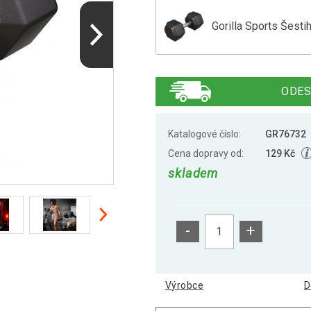
Gorilla Sports Šest
Gorilla Sports Šest
ODES
Gorilla Sports Šest
Katalogové číslo:
GR76732
Cena dopravy od:
129 Kč
skladem
Gorilla Sports Šest
-
+
Gorilla Sports Šest
Výrobce
D
Gorilla Sports Šest