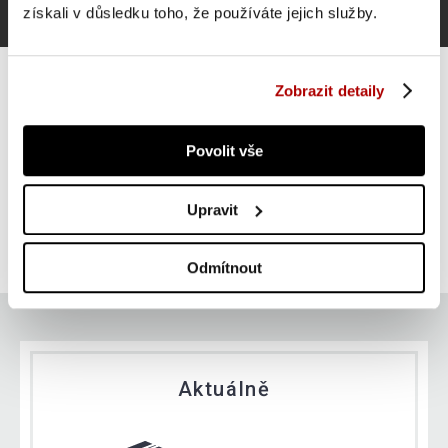
získali v důsledku toho, že používáte jejich služby.
Zobrazit detaily
Povolit vše
Gorilla Sports Litinový zátěžový kotouč, stříbrná, 5 kg
Upravit
SUPER CENA
Do košíku
329 Kč
skladem
Odmítnout
Aktuálně