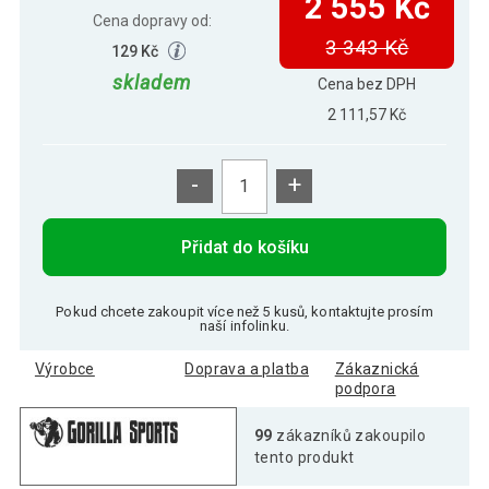
2 555 Kč
Cena dopravy od:
3 343 Kč
129 Kč
skladem
Cena bez DPH
2 111,57 Kč
-
+
Přidat do košíku
Pokud chcete zakoupit více než 5 kusů, kontaktujte prosím
naší infolinku.
Výrobce
Doprava a platba
Zákaznická
podpora
99
zákazníků zakoupilo
tento produkt