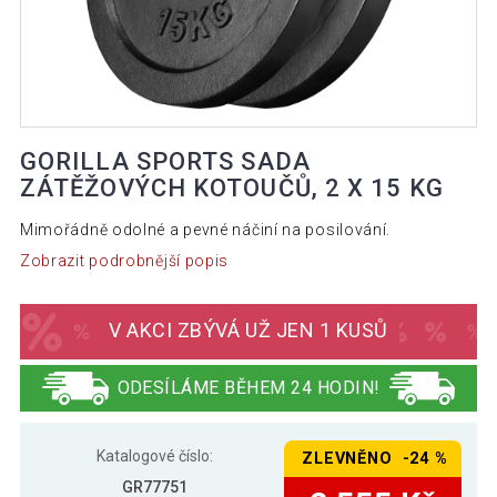
GORILLA SPORTS SADA
ZÁTĚŽOVÝCH KOTOUČŮ, 2 X 15 KG
Mimořádně odolné a pevné náčiní na posilování.
Zobrazit podrobnější popis
V AKCI ZBÝVÁ UŽ JEN 1 KUSŮ
ODESÍLÁME BĚHEM 24 HODIN!
Katalogové číslo:
ZLEVNĚNO -24 %
GR77751