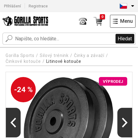
Přihlášení
Registrace
0
Menu
Hledat
Gorilla Sports
Silový trénink
Činky a závaží
Činkové kotouče
Litinové kotouče
VÝPRODEJ
-24 %