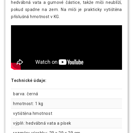
hedvábná vata a gumové částice, takže míči neublíží,
pokud spadne na zem. Na míči je prakticky vytištěna
Gorilla Sports Sada kožených
2 147 Kč
příslušná hmotnost v KG.
medicinbalů, 6 kg, černý
Technické údaje:
barva: černá
hmotnost: 1 kg
vytištěna hmotnost
výplň: hedvábná vata a písek