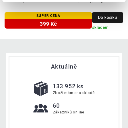
Gorilla Sports Slamball medicinbal, černý, 5 kg
SUPER CENA
Do košíku
399 Kč
skladem
Aktuálně
133 952 ks
Zboží máme na skladě
60
Zákazníků online