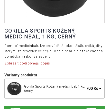
GORILLA SPORTS KOŽENÝ
MEDICINBAL, 1 KG, ČERNÝ
Pomocí medicinbalu lze provádět širokou škálu cviků, díky
kterým lze procvičit celé tělo. Medicinbal je ale také vhodná
pomůcka k rekonvalescenci.
Zobrazit podrobnější popis
Varianty produktu
Gorilla Sports Kožený medicinbal, 1 kg,
700 Kč
černý
Gorilla Sports Kožený medicinbal, 10
1 195 Kč
kg, černý