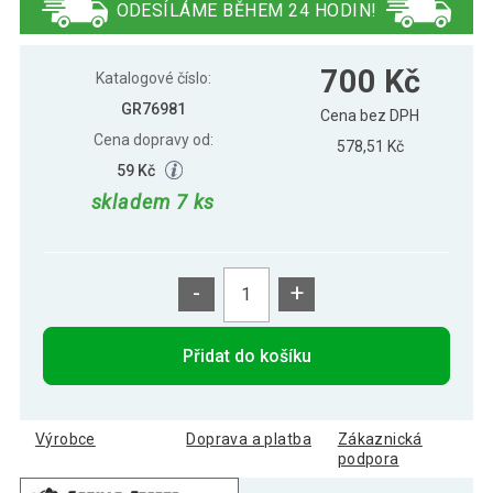
ODESÍLÁME BĚHEM 24 HODIN!
Gorilla Sports Kožený medicinbal, 2 kg,
779 Kč
700 Kč
černý
Katalogové číslo:
GR76981
Cena bez DPH
Cena dopravy od:
Gorilla Sports Kožený medicinbal, 3 kg,
578,51 Kč
813 Kč
černý
59 Kč
skladem 7 ks
Gorilla Sports Kožený medicinbal, 4 kg,
920 Kč
černý
-
+
Gorilla Sports Kožený medicinbal, 5 kg,
901 Kč
černý
Přidat do košíku
Gorilla Sports Kožený medicinbal, 6 kg,
964 Kč
černý
Výrobce
Doprava a platba
Zákaznická
podpora