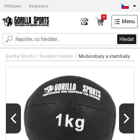
Přihlášení
Registrace
0
Menu
Hledat
Gorilla Sports
Funkční trénink
Medicinbaly a slambally