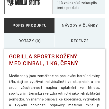
Gorilla Sports Kožený medicinbal, 7 kg,
113
zákazníků zakoupilo
1 055 Kč
černý
tento produkt
Gorilla Sports Kožený medicinbal, 8 kg,
1 009 Kč
POPIS PRODUKTU
NÁVODY A ČLÁNKY
černý
DOTAZY (0)
RECENZE
Gorilla Sports Kožený medicinbal, 9 kg,
1 047 Kč
černý
GORILLA SPORTS KOŽENÝ
Gorilla Sports Sada kožených
MEDICINBAL, 1 KG, ČERNÝ
2 463 Kč
medicinbalů, 12 kg, černý
Medicinbaly jsou zaměřené na posilování horní poloviny
Gorilla Sports Sada kožených
těla, dají se využívat individuálně i ve skupinách a pro
3 570 Kč
medicinbalů, 15 kg, černý
svou všestrannost najdou uplatnění ve fitness,
sportovním tréninku i ve zdravotnictví jako rehabilitační
pomůcka. Významně přispívá ke koordinaci, vytrvalosti
Gorilla Sports Sada kožených
8 173 Kč
medicinbalů, 55 kg, černý
a zvýšení odolnosti. Výplňový materiál míče je