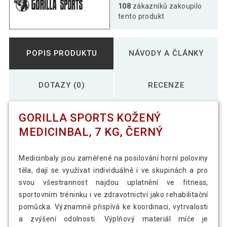
Gorilla Sports Kožený medicinbal, 6 kg,
108
zákazníků zakoupilo
964 Kč
černý
tento produkt
Gorilla Sports Kožený medicinbal, 8 kg,
1 009 Kč
POPIS PRODUKTU
NÁVODY A ČLÁNKY
černý
DOTAZY (0)
RECENZE
Gorilla Sports Kožený medicinbal, 9 kg,
1 047 Kč
černý
GORILLA SPORTS KOŽENÝ
Gorilla Sports Sada kožených
MEDICINBAL, 7 KG, ČERNÝ
2 147 Kč
medicinbalů, 6 kg, černý
Medicinbaly jsou zaměřené na posilování horní poloviny
těla, dají se využívat individuálně i ve skupinách a pro
svou všestrannost najdou uplatnění ve fitness,
sportovním tréninku i ve zdravotnictví jako rehabilitační
pomůcka. Významně přispívá ke koordinaci, vytrvalosti
a zvýšení odolnosti. Výplňový materiál míče je