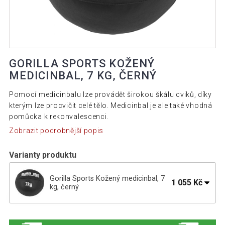
GORILLA SPORTS KOŽENÝ
MEDICINBAL, 7 KG, ČERNÝ
Pomocí medicinbalu lze provádět širokou škálu cviků, díky
kterým lze procvičit celé tělo. Medicinbal je ale také vhodná
pomůcka k rekonvalescenci.
Zobrazit podrobnější popis
Varianty produktu
Gorilla Sports Kožený medicinbal, 7
1 055 Kč
kg, černý
Gorilla Sports Kožený medicinbal, 1 kg,
700 Kč
černý