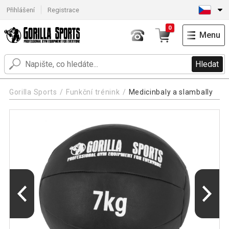
Přihlášení
Registrace
0
Menu
Hledat
Gorilla Sports
Funkční trénink
Medicinbaly a slambally