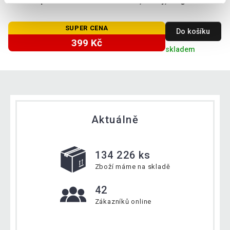
Gorilla Sports Slamball medicinbal, černý, 5 kg
SUPER CENA
Do košíku
399 Kč
skladem
Aktuálně
134 226 ks
Zboží máme na skladě
42
Zákazníků online