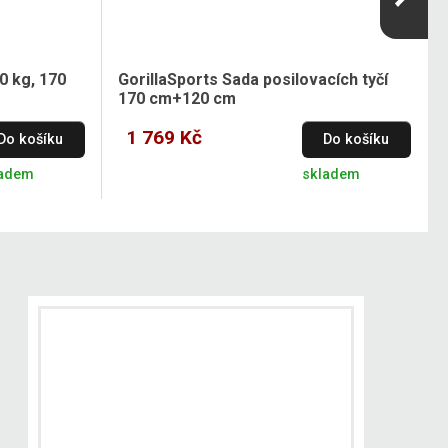
0 kg, 170
GorillaSports Sada posilovacích tyčí
170 cm+120 cm
1 769 Kč
Do košíku
Do košíku
ladem
skladem