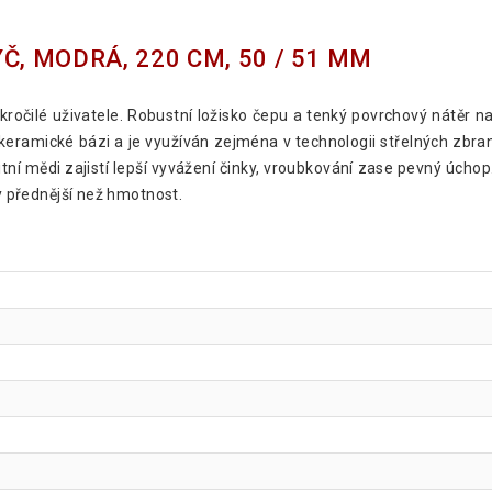
Č, MODRÁ, 220 CM, 50 / 51 MM
ročilé uživatele. Robustní ložisko čepu a tenký povrchový nátěr na 
eramické bázi a je využíván zejména v technologii střelných zbraní 
itní mědi zajistí lepší vyvážení činky, vroubkování zase pevný úcho
dy přednější než hmotnost.