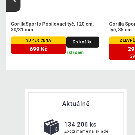
GorillaSports Posilovací tyč, 120 cm,
Gorilla Sp
30/31 mm
tyč, 35 cm
SUPER CENA
ZLEVNĚ
Do košíku
699 Kč
29
skladem
39
Aktuálně
134 206 ks
Zboží máme na skladě