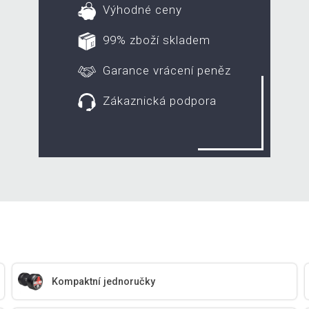
Výhodné ceny
99% zboží skladem
Garance vrácení peněz
Zákaznická podpora
Kompaktní jednoručky