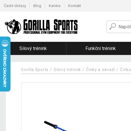
Časté dotazy
Blog
Kariéra
Kontakt
Silový trénink
Funkční trénink
Gorilla Sports
Silový trénink
Činky a závaží
Činko