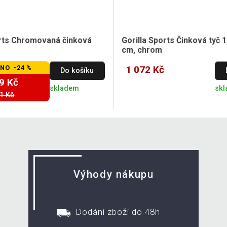
orts Chromovaná činková
Gorilla Sports Činková tyč 1
cm, chrom
NO -24 %
1 072 Kč
Do košíku
9 Kč
skladem
sk
1 Kč
Výhody nákupu
Dodání zboží do 48h