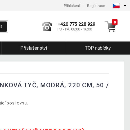
Přihlášení
Registrace
0
+420 775 228 929
t
PO - PÁ, 08:00 - 16:00
Příslušenství
TOP nabídky
NKOVÁ TYČ, MODRÁ, 220 CM, 50 /
ácí posilovnu.